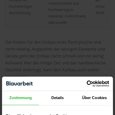
Unterschrank aus
hochwertiger
etwa
hochwertigem
Ausstattung
900€
Material, Kühlschrank,
Mikrowelle
Die Kosten für den Einbau einer Pantryküche sind
recht niedrig. Angesichts der wenigen Elemente und
Geräte geht der Einbau recht schnell und mit wenig
Aufwand. Wer die nötige Zeit und das handwerkliche
Geschick mitbringt, kann den Aufbau auch selbst
vornehmen.
Jetzt Küchenmonteur finden!
Zustimmung
Details
Über Cookies
Vor- und Nachteile einer Pantryküche