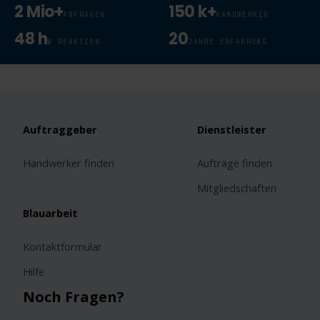
2 Mio+
150 k+
ANFRAGEN
HANDWERKER
48 h
20
Ø REAKTION
JAHRE ERFAHRUNG
Auftraggeber
Dienstleister
Handwerker finden
Aufträge finden
Mitgliedschaften
Blauarbeit
Kontaktformular
Hilfe
Noch Fragen?