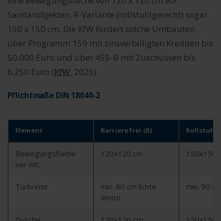
eine Bewegungsfläche von 120 x 120 cm vor
Sanitärobjekten, R-Variante (rollstuhlgerecht) sogar
150 x 150 cm. Die KfW fördert solche Umbauten
über Programm 159 mit zinsverbilligten Krediten bis
50.000 Euro und über 455-B mit Zuschüssen bis
6.250 Euro (
KfW
, 2025).
Pflichtmaße DIN 18040-2
Element
Barrierefrei (B)
Rollstuhlg
Bewegungsfläche
120x120 cm
150x150 
vor WC
Türbreite
min. 80 cm lichte
min. 90 c
Weite
Dusche
120x120 cm,
150x150 