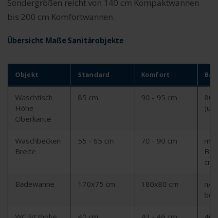
Sondergrößen reicht von 140 cm Kompaktwannen
bis 200 cm Komfortwannen.
Übersicht Maße Sanitärobjekte
Objekt
Standard
Komfort
Barr
Waschtisch
85 cm
90 - 95 cm
80 
Höhe
(unt
Oberkante
Waschbecken
55 - 65 cm
70 - 90 cm
min.
Breite
Bei
cm
Badewanne
170x75 cm
180x80 cm
n/a
bev
WC Sitzhöhe
40 cm
43 - 46 cm
46 