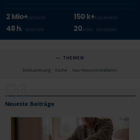
2 Mio+
150 k+
ANFRAGEN
HANDWERKER
48 h
20
Ø REAKTION
JAHRE ERFAHRUNG
— THEMEN
Badsanierung
Küche
Gas-Wasserinstallation
01
Neueste Beiträge