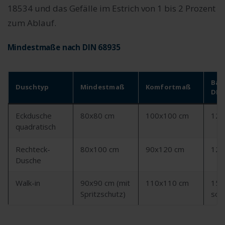
18534 und das Gefälle im Estrich von 1 bis 2 Prozent
zum Ablauf.
Mindestmaße nach DIN 68935
Barr
Duschtyp
Mindestmaß
Komfortmaß
DIN 
Eckdusche
80x80 cm
100x100 cm
120
quadratisch
Rechteck-
80x100 cm
90x120 cm
120
Dusche
Walk-in
90x90 cm (mit
110x110 cm
150
Spritzschutz)
sch