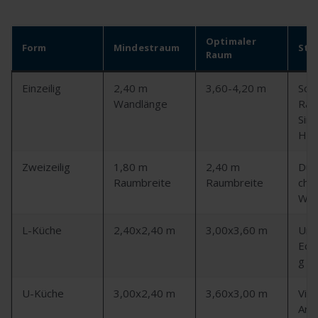
Optimaler
Form
Mindestraum
Stä
Raum
Einzeilig
2,40 m
3,60-4,20 m
Sch
Wandlänge
Räu
Sing
Hau
Zweizeilig
1,80 m
2,40 m
Dur
Raumbreite
Raumbreite
che,
We
L-Küche
2,40x2,40 m
3,00x3,60 m
Univ
Eck
g
U-Küche
3,00x2,40 m
3,60x3,00 m
Viel
Arbe