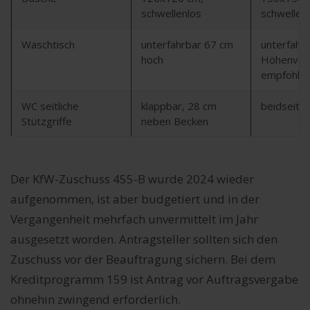
schwellenlos
schwellen
Waschtisch
unterfahrbar 67 cm
unterfahrb
hoch
Höhenvers
empfohle
WC seitliche
klappbar, 28 cm
beidseitig
Stützgriffe
neben Becken
Der KfW-Zuschuss 455-B wurde 2024 wieder
aufgenommen, ist aber budgetiert und in der
Vergangenheit mehrfach unvermittelt im Jahr
ausgesetzt worden. Antragsteller sollten sich den
Zuschuss vor der Beauftragung sichern. Bei dem
Kreditprogramm 159 ist Antrag vor Auftragsvergabe
ohnehin zwingend erforderlich.