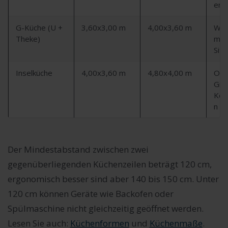
erg
G-Küche (U +
3,60x3,00 m
4,00x3,60 m
Woh
Theke)
mit
Sitz
Inselküche
4,00x3,60 m
4,80x4,00 m
Off
Grun
Kom
n
Der Mindestabstand zwischen zwei
gegenüberliegenden Küchenzeilen beträgt 120 cm,
ergonomisch besser sind aber 140 bis 150 cm. Unter
120 cm können Geräte wie Backofen oder
Spülmaschine nicht gleichzeitig geöffnet werden.
Lesen Sie auch:
Küchenformen
und
Küchenmaße
.