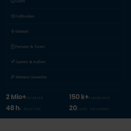
Dach
Fußboden
Elektrik
Fenster & Türen
Garten & Außen
Weitere Gewerke
2 Mio+
150 k+
ANFRAGEN
HANDWERKER
48 h
20
Ø REAKTION
JAHRE ERFAHRUNG