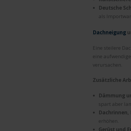
Deutsche Sch
als Importwar
Dachneigung
u
Eine steilere D
eine aufwendige 
verursachen.
Zusätzliche Ar
Dämmung un
spart aber lan
Dachrinnen, 
erhöhen.
Gerüst und E