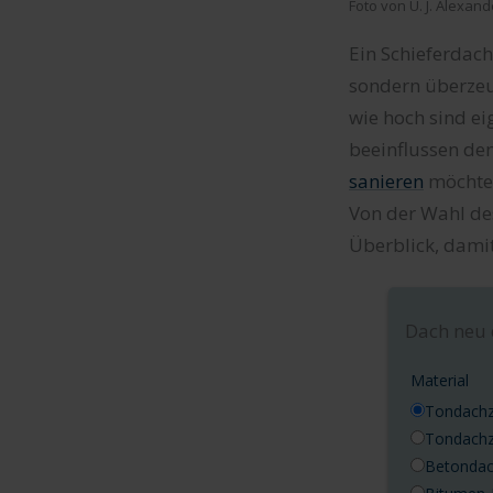
Foto von U. J. Alexand
Ein Schieferdach
sondern überzeu
wie hoch sind ei
beeinflussen de
sanieren
möchtes
Von der Wahl des
Überblick, damit
Dach neu 
Material
Tondachzi
Tondachz
Betondac