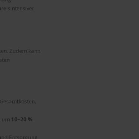
preisintensiver
sten. Zudem kann
sten
 Gesamtkosten,
s um
10–20 %
 und Entsorgung