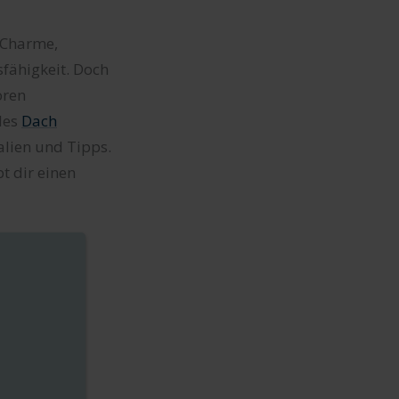
n Charme,
fähigkeit. Doch
oren
des
Dach
alien und Tipps.
bt dir einen