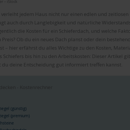
er – iStock
 verleiht jedem Haus nicht nur einen edlen und zeitlose
gt auch durch Langlebigkeit und natürliche Widerstands
gentlich die Kosten für ein Schieferdach, und welche Fakt
n Preis? Ob du ein neues Dach planst oder dein bestehen
t – hier erfährst du alles Wichtige zu den Kosten, Materi
 Schiefers bis hin zu den Arbeitskosten: Dieser Artikel gi
 du deine Entscheidung gut informiert treffen kannst.
decken - Kostenrechner
egel (günstig)
iegel (premium)
hsteine