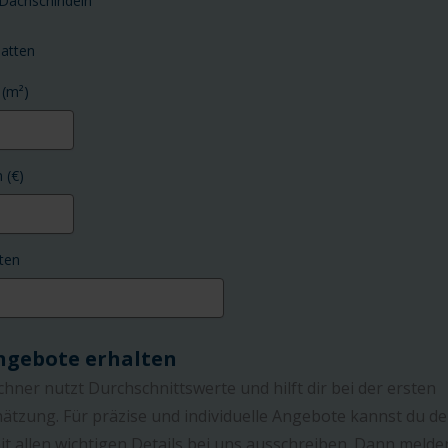
Dachschindeln
latten
 (m²)
 (€)
ten
Angebote erhalten
hner nutzt Durchschnittswerte und hilft dir bei der ersten
ätzung. Für präzise und individuelle Angebote kannst du d
it allen wichtigen Details bei uns ausschreiben. Dann melde