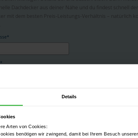
nelle Dachdecker aus deiner Nähe und du findest schnell de
r mit dem besten Preis-Leistungs-Verhältnis – natürlich k
.
esse
*
*
die
AGB
und die
Datenschutzbestimmungen
gelesen und
Details
t.
rag eingeben
Cookies
ere Arten von Cookies:
ookies benötigen wir zwingend, damit bei Ihrem Besuch unserer 