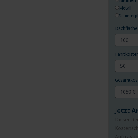
Bitumen-
Metall
Schieferp
Dachfläche
Fahrtkosten
Gesamtkos
Jetzt 
Dieser Rec
Kostensch
Auftrag m