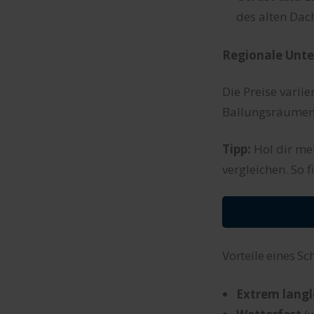
des alten Dac
Regionale Unte
Die Preise varii
Ballungsräumen s
Tipp:
Hol dir me
vergleichen. So 
Vorteile eines Sc
Extrem langl