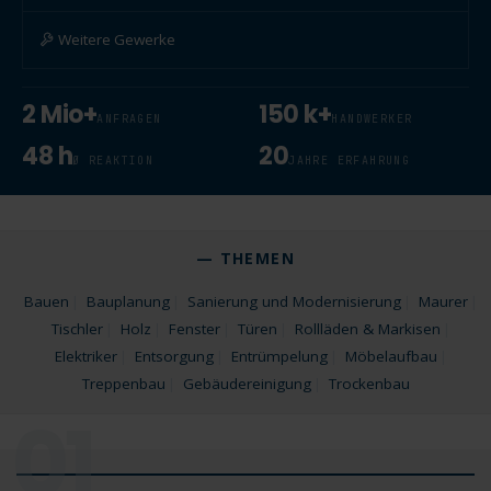
Weitere Gewerke
2 Mio+
150 k+
ANFRAGEN
HANDWERKER
48 h
20
Ø REAKTION
JAHRE ERFAHRUNG
— THEMEN
Bauen
Bauplanung
Sanierung und Modernisierung
Maurer
Tischler
Holz
Fenster
Türen
Rollläden & Markisen
Elektriker
Entsorgung
Entrümpelung
Möbelaufbau
Treppenbau
Gebäudereinigung
Trockenbau
01