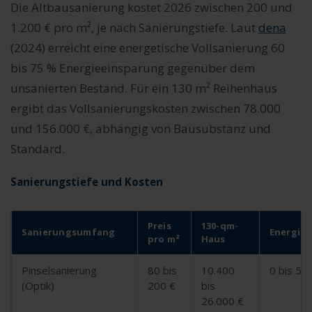
Die Altbausanierung kostet 2026 zwischen 200 und
1.200 € pro m², je nach Sanierungstiefe. Laut
dena
(2024) erreicht eine energetische Vollsanierung 60
bis 75 % Energieeinsparung gegenüber dem
unsanierten Bestand. Für ein 130 m² Reihenhaus
ergibt das Vollsanierungskosten zwischen 78.000
und 156.000 €, abhängig von Bausubstanz und
Standard.
Sanierungstiefe und Kosten
Preis
130-qm-
Sanierungsumfang
Energie
pro m²
Haus
Pinselsanierung
80 bis
10.400
0 bis 5 
(Optik)
200 €
bis
26.000 €