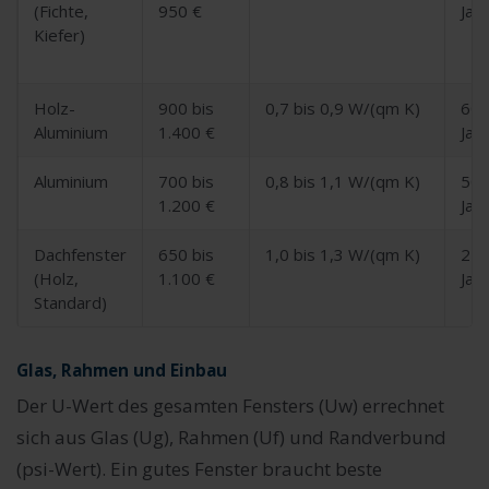
(Fichte,
950 €
Jah
Kiefer)
Holz-
900 bis
0,7 bis 0,9 W/(qm K)
60 
Aluminium
1.400 €
Jah
Aluminium
700 bis
0,8 bis 1,1 W/(qm K)
50 
1.200 €
Jah
Dachfenster
650 bis
1,0 bis 1,3 W/(qm K)
25 
(Holz,
1.100 €
Jah
Standard)
Glas, Rahmen und Einbau
Der U-Wert des gesamten Fensters (Uw) errechnet
sich aus Glas (Ug), Rahmen (Uf) und Randverbund
(psi-Wert). Ein gutes Fenster braucht beste