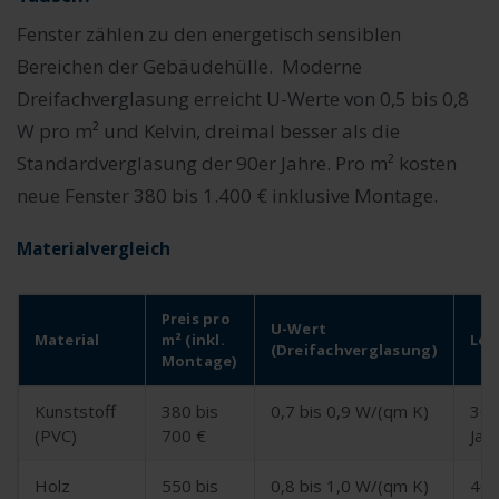
Fenster zählen zu den energetisch sensiblen
Bereichen der Gebäudehülle. Moderne
Dreifachverglasung erreicht U-Werte von 0,5 bis 0,8
W pro m² und Kelvin, dreimal besser als die
Standardverglasung der 90er Jahre. Pro m² kosten
neue Fenster 380 bis 1.400 € inklusive Montage.
Materialvergleich
Preis pro
U-Wert
Material
m² (inkl.
Leb
(Dreifachverglasung)
Montage)
Kunststoff
380 bis
0,7 bis 0,9 W/(qm K)
30 
(PVC)
700 €
Jah
Holz
550 bis
0,8 bis 1,0 W/(qm K)
40 