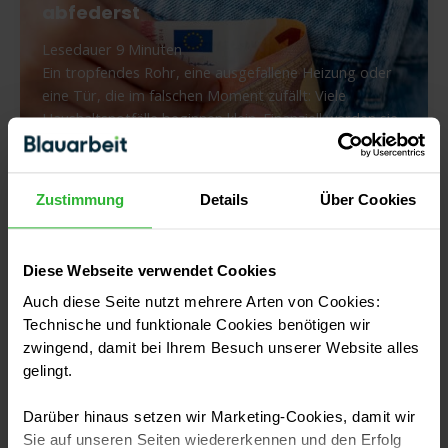
wie
abfederst
Handwerksbetriebe
mehr
Lesedauer
9
Minuten
Aufträge
Ein tropfendes Rohr, eine ausgefallene Heizung oder
erfolgreich
abschließen
eine Tür, die im falschen Moment zufällt: Viele
können
Haushaltsnotfälle beginnen klein. Finanziell werden sie
aber oft genau dann belastend, wenn schnelle Hilfe
nötig
Zustimmung
Details
Über Cookies
Kleine
Weiterlesen
Reparatur,
große
Rechnung:
Diese Webseite verwendet Cookies
Wie
Auch diese Seite nutzt mehrere Arten von Cookies:
du
Mobiles Bezahlen im Handwerk:
Haushaltsnotfälle
Technische und funktionale Cookies benötigen wir
finanziell
Sinnvoll auf der Baustelle - oder
zwingend, damit bei Ihrem Besuch unserer Website alles
abfederst
unnötiger Aufwand?
gelingt.
Lesedauer
< 1
Minute
Darüber hinaus setzen wir Marketing-Cookies, damit wir
Der Auftrag ist erledigt, der Kunde zufrieden – und
Sie auf unseren Seiten wiedererkennen und den Erfolg