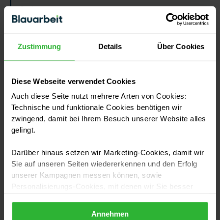
Sanierung
Mika Lehmann hat Online-Redaktion an der TH Köln
Zustimmung
Details
Über Cookies
studiert und gehört seit 2018 zu den produktivsten
Autorinnen des Blauarbeit-Ratgebers. Kaum ein
Gewerk, zu dem sie noch nicht geschrieben hat: Ihre
Schwerpunkte sind Handwerkskosten, Sanierung und
Diese Webseite verwendet Cookies
Modernisierung, von Dach und Fassade bis Solar und
Auch diese Seite nutzt mehrere Arten von Cookies:
Energie. Ihr Steckenpferd sind die Zahlen: Was kostet
Technische und funktionale Cookies benötigen wir
eine Handwerksleistung wirklich, und woran erkennt
zwingend, damit bei Ihrem Besuch unserer Website alles
man ein faires Angebot?
gelingt.
So entstehen unsere Ratgeber
Darüber hinaus setzen wir Marketing-Cookies, damit wir
Sie auf unseren Seiten wiedererkennen und den Erfolg
unserer Kampagnen messen können, sowie
Personalisierungs-Cookies, mit denen wir Sie besser
Weiterlesen
ansprechen können, auch außerhalb unserer Webseiten.
Annehmen