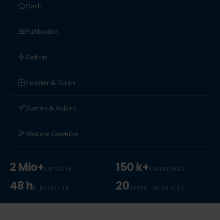
Dach
Fußboden
Elektrik
Fenster & Türen
Garten & Außen
Weitere Gewerke
2 Mio+
150 k+
ANFRAGEN
HANDWERKER
48 h
20
Ø REAKTION
JAHRE ERFAHRUNG