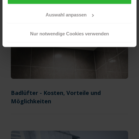
Sollten Sie Ihre Auswahl später überdenken und die
aktivierten Cookies löschen wollen, so können Sie dies
jederzeit über Ihren Browser tun. Sie können natürlich
Auswahl anpassen
auch auf den Button "Nur notwendige Cookies
verwenden" und somit nur die Cookies aktivieren, die für
Nur notwendige Cookies verwenden
das Funktionieren unserer Seite zwingend erforderlich
sind.
Sind Sie über 16? Dann willigen Sie mit „Annehmen“ in
die Nutzung aller Cookies ein – und schon gehts weiter.
Badlüfter - Kosten, Vorteile und
Möglichkeiten