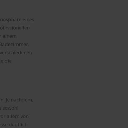
tmosphäre eines
ofessionellen
n einem
s Badezimmer.
 verschiedenen
ie die
n. Je nachdem,
s sowohl
vor allem von
sse deutlich