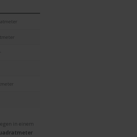
ratmeter
atmeter
r
atmeter
legen in einem
 Quadratmeter