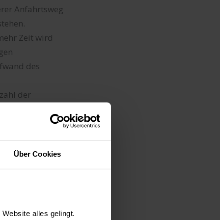
gerer Anfahrtsweg
stehen.
mehr Zeit wird
igen
ufwand des
nzahl der
e Fliesen oder
lb hierfür die
uss auf die
Über Cookies
eutlich
nhängenden zu
Lohnkosten an.
Website alles gelingt.