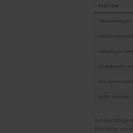
POSITION
Fliesenverlegen
Fliesen zuschnei
Silikonfugen zieh
Sockelleisten un
Alte Fliesen ent
Anfahrtskosten
Auf Grundlage di
Bad daher mit d