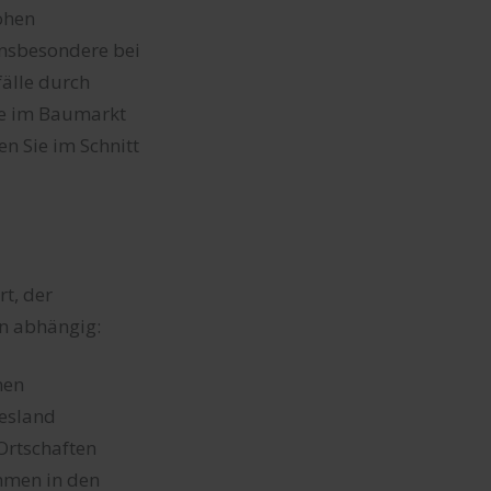
hohen
insbesondere bei
älle durch
ie im Baumarkt
n Sie im Schnitt
t, der
en abhängig:
nen
desland
Ortschaften
ommen in den