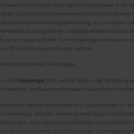
eichsweise Fliesen einer niedrigeren Abriebklasse. Einer 
t einer zusätzlich rutschhemmenden Oberfläche kommt 
 Bodenfliesen eine wichtige Bedeutung zu, um später Unf
vermeiden. Günstige Wand- und Bodenfliesen erhalten S
 Euro pro Quadratmeter. Für hochwertigere Fliesen müsse
etwa 70 Euro pro Quadratmeter rechnen.
inen professionellen Fliesenleger
für den
Fliesenleger
sind von der Region, der Verlegungsar
er Fliesenart, den Raummaßen sowie zusätzlichen Arbeit
Lohnkosten, die pro Stunde oder pro Quadratmeter für ei
en Fliesenleger anfallen, können je nach Region und Bun
ch hoch sein. Auch zwischen Großstädten und ländlichen 
eise deutlich variieren. Zusätzlich zu den Lohnkosten k