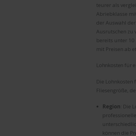
teurer als vergl
Abriebklasse mi
der Auswahl der
Ausrutschen zu 
bereits unter 10
mit Preisen ab 
Lohnkosten für e
Die Lohnkosten 
Fliesengröße, d
Region
: Die 
professionell
unterschiedli
können die Pr