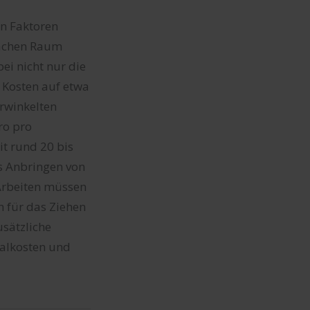
en Faktoren
fachen Raum
ei nicht nur die
e Kosten auf etwa
rwinkelten
ro pro
t rund 20 bis
s Anbringen von
 Arbeiten müssen
n für das Ziehen
usätzliche
ialkosten und