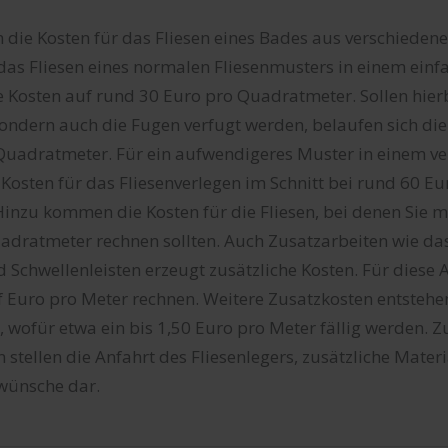
h die Kosten für das Fliesen eines Bades aus verschieden
as Fliesen eines normalen Fliesenmusters in einem ein
e Kosten auf rund 30 Euro pro Quadratmeter. Sollen hierb
 sondern auch die Fugen verfugt werden, belaufen sich di
Quadratmeter. Für ein aufwendigeres Muster in einem ve
Kosten für das Fliesenverlegen im Schnitt bei rund 60 Eu
nzu kommen die Kosten für die Fliesen, bei denen Sie mi
adratmeter rechnen sollten. Auch Zusatzarbeiten wie da
d Schwellenleisten erzeugt zusätzliche Kosten. Für diese
f Euro pro Meter rechnen. Weitere Zusatzkosten entstehe
, wofür etwa ein bis 1,50 Euro pro Meter fällig werden. Z
 stellen die Anfahrt des Fliesenlegers, zusätzliche Mater
wünsche dar.