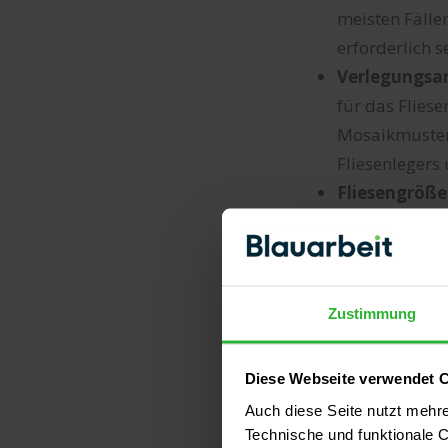
meisten Fällen
erforderlich s
Verlegungsa
für das Fliese
Mosaikmustern
Fliesenlegers
Fliesengröße
Stunden, die 
sehr große Fl
entstehenden 
Fliesenart
: N
Zustimmung
entstehenden 
günstiger als
Diese Webseite verwendet 
Raummaße
:
Auch diese Seite nutzt mehr
verfliesenden 
Technische und funktionale C