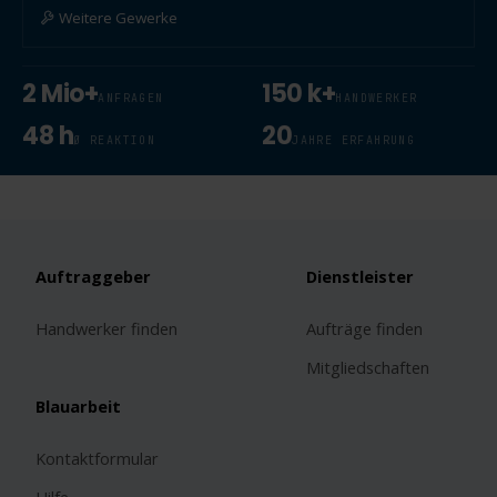
Weitere Gewerke
2 Mio+
150 k+
ANFRAGEN
HANDWERKER
48 h
20
Ø REAKTION
JAHRE ERFAHRUNG
Auftraggeber
Dienstleister
Handwerker finden
Aufträge finden
Mitgliedschaften
Blauarbeit
Kontaktformular
Hilfe