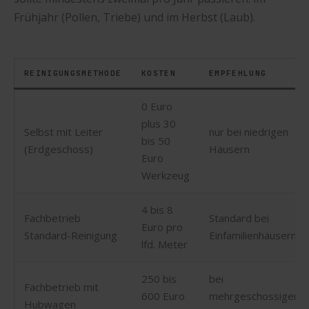
Frühjahr (Pollen, Triebe) und im Herbst (Laub).
REINIGUNGSMETHODE
KOSTEN
EMPFEHLUNG
0 Euro
plus 30
Selbst mit Leiter
nur bei niedrigen
bis 50
(Erdgeschoss)
Häusern
Euro
Werkzeug
4 bis 8
Fachbetrieb
Standard bei
Euro pro
Standard-Reinigung
Einfamilienhäusern
lfd. Meter
250 bis
bei
Fachbetrieb mit
600 Euro
mehrgeschossigen
Hubwagen