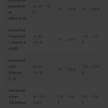
pelzylind
ca. 30 – 70
60 – 120 €
90 – 190 €
er
€
(Klasse 2)
Sicherhei
tszylinde
ca. 80 –
150 – 320
70 – 120 €
r Klasse 3
200 €
€
(VdS)
Knaufzyli
nder
ca. 60 –
130 – 270
70 – 120 €
(Klasse
150 €
€
2–3)
Elektroni
sches
ab 150 –
100 – 150
250 – 650
Türschlos
500 €
€
€