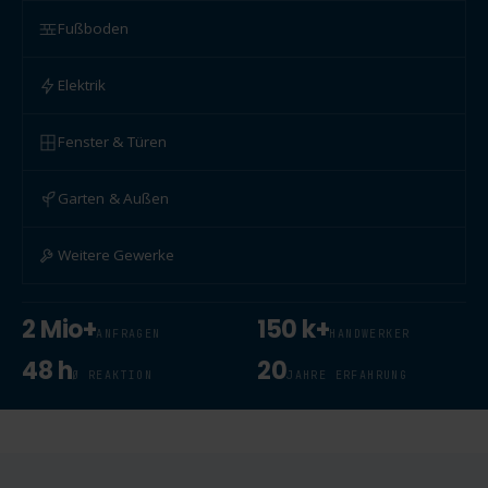
Fußboden
Elektrik
Fenster & Türen
Garten & Außen
Weitere Gewerke
2 Mio+
150 k+
ANFRAGEN
HANDWERKER
48 h
20
Ø REAKTION
JAHRE ERFAHRUNG