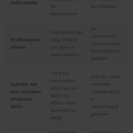
Halbzylinder
für
abschließbar
Nebenräume
bei
Standardausfüh
steckendem
Profildoppelz
rung, flexibel
Schlüssel ohne
ylinder
von innen &
Zusatzfunktion
außen nutzbar
blockiert
Tür trotz
nicht für Türen
steckendem
Zylinder mit
mit hoher
Schlüssel von
Not-/Gefahre
Schließkraft (z.
außen zu
nfunktion
B.
öffnen, mehr
(BSZ)
Panzerriegel)
Sicherheit im
geeignet
Alltag
komfortabel
Knauf kann von