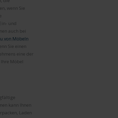
, die
en, wenn Sie
e
Ein- und
nen auch bei
u von Möbeln
nn Sie einen
ehmens eine der
d Ihre Möbel
gfältige
men kann Ihnen
Verpacken, Laden