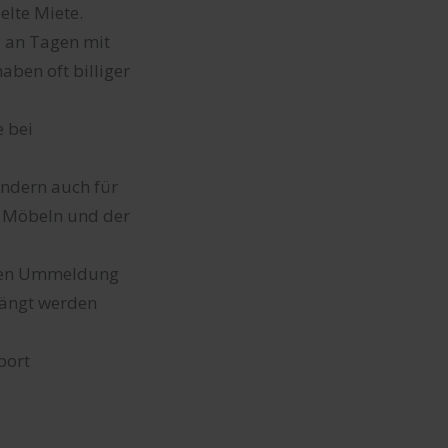
elte Miete.
l an Tagen mit
ben oft billiger
e bei
ondern auch für
 Möbeln und der
ekten Ummeldung
hängt werden
port