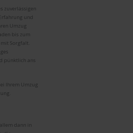
es zuverlässigen
 Erfahrung und
Ihren Umzug
laden bis zum
it Sorgfalt.
iges
d pünktlich ans
 bei Ihrem Umzug
tung.
allem dann in