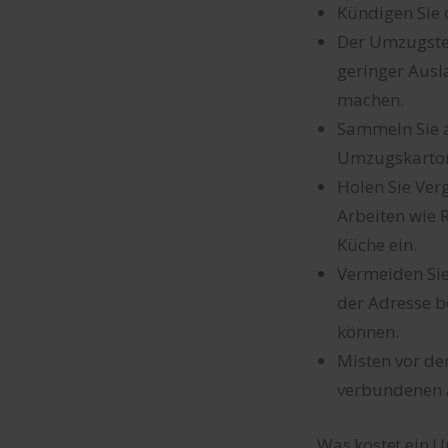
Kündigen Sie 
Der Umzugster
geringer Ausl
machen.
Sammeln Sie a
Umzugskarton
Holen Sie Ver
Arbeiten wie
Küche ein.
Vermeiden Sie
der Adresse b
können.
Misten vor d
verbundenen 
Was kostet ein U