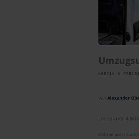
Umzugsu
KOSTEN & PREIS
Von
Alexander Obe
Lesedauer
4
Min
Bild: romaset / stock