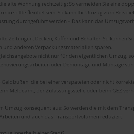
die alte Wohnung rechtzeitig: So vermeiden Sie eine dopp
min sollte flexibel sein: So kann Ihr Umzug zum Beispie
astung durchgeführt werden – Das kann das Umzugsvorha
lte Zeitungen, Decken, Koffer und Behälter. So können Si
 und anderen Verpackungsmaterialien sparen.
gleichsangebote nicht nur für den eigentlichen Umzug, s
 Renovierungsarbeiten oder Demontage und Montage von
 Geldbußen, die bei einer verspäteten oder nicht korr
eim Meldeamt, der Zulassungsstelle oder beim GEZ ver
em Umzug konsequent aus: So werden die mit dem Trans
Arbeiten und auch das Transportvolumen reduziert.
mzug innerhalb einer Stadt?