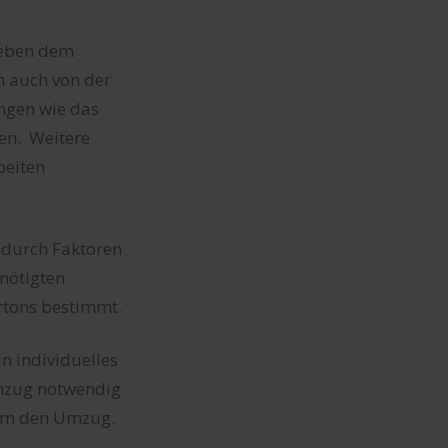
 neben dem
 auch von der
ungen wie das
en. Weitere
beiten
durch Faktoren
nötigten
rtons bestimmt.
n individuelles
Umzug notwendig
 um den Umzug.