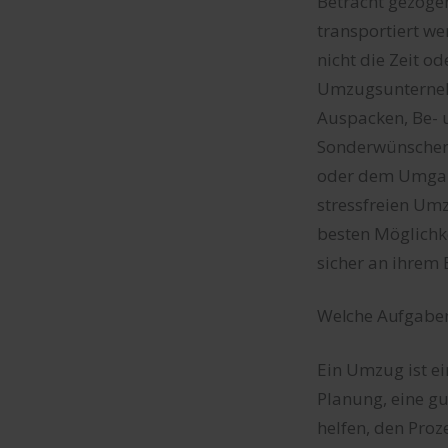
Betracht gezoge
transportiert we
nicht die Zeit od
Umzugsunternehm
Auspacken, Be- 
Sonderwünschen 
oder dem Umgang
stressfreien Um
besten Möglichke
sicher an ihre
Welche Aufgabe
Ein Umzug ist ei
Planung, eine g
helfen, den Proz