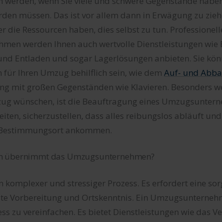
n werden, wenn Sie viele und schwere Gegenstände haben
rden müssen. Das ist vor allem dann in Erwägung zu zieh
er die Ressourcen haben, dies selbst zu tun. Professionell
en werden Ihnen auch wertvolle Dienstleistungen wie 
und Entladen und sogar Lagerlösungen anbieten. Sie kön
für Ihren Umzug behilflich sein, wie dem
Auf- und Abba
 mit großen Gegenständen wie Klavieren. Besonders we
zug wünschen, ist die Beauftragung eines Umzugsuntern
iten, sicherzustellen, dass alles reibungslos abläuft un
m Bestimmungsort ankommen.
n übernimmt das Umzugsunternehmen?
n komplexer und stressiger Prozess. Es erfordert eine sor
ute Vorbereitung und Ortskenntnis. Ein Umzugsunterneh
ess zu vereinfachen. Es bietet Dienstleistungen wie das 