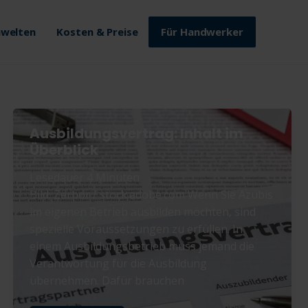
welten
Kosten & Preise
Für Handwerker
Ausbildungsvertrag: Inhalt im
Überblick
Lesedauer
4
Minuten
Bild: Zerbor / stock.adobe.com Wenn Sie Azubis
im eigenen Betrieb ausbilden möchten, sind
spezielle Voraussetzungen zu erfüllen. In
einem Ausbildungsbetrieb muss jemand die
Verantwortung für die Ausbildung
übernehmen. Dafür brauchen