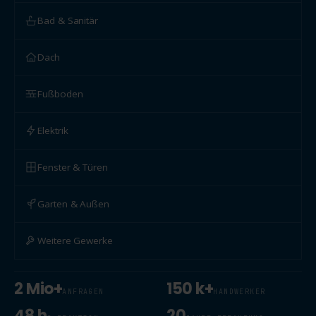
Bad & Sanitär
Dach
Fußboden
Elektrik
Fenster & Türen
Garten & Außen
Weitere Gewerke
2 Mio+
150 k+
ANFRAGEN
HANDWERKER
48 h
20