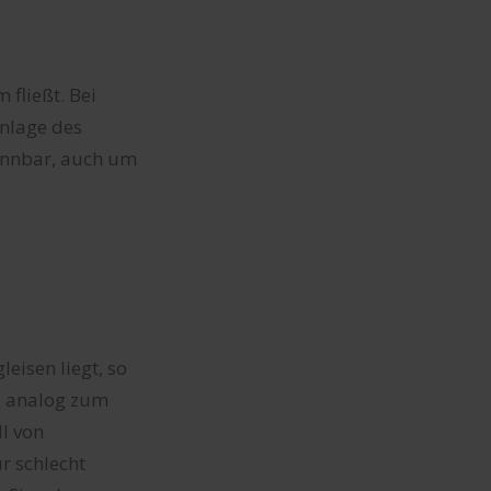
 fließt. Bei
nlage des
kennbar, auch um
eisen liegt, so
n, analog zum
l von
ur schlecht