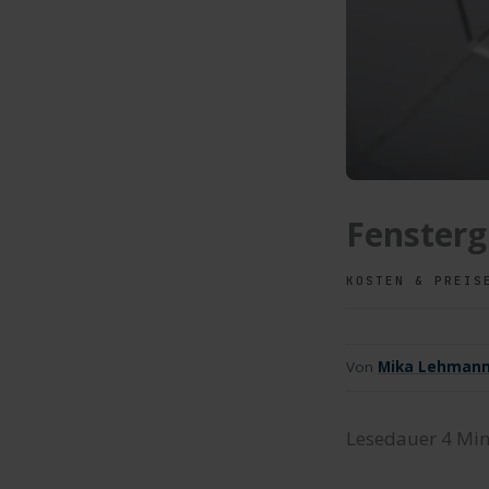
Fensterg
KOSTEN & PREIS
Von
Mika Lehman
Lesedauer
4
Min