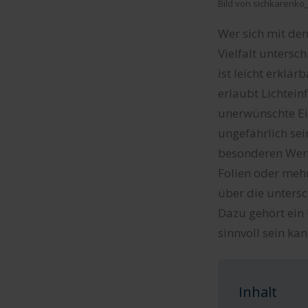
Bild von sichkarenko
Wer sich mit dem
Vielfalt untersc
ist leicht erklär
erlaubt Lichtein
unerwünschte Ein
ungefährlich sei
besonderen Wert
Folien oder mehr
über die untersc
Dazu gehört ein 
sinnvoll sein kan
Inhalt