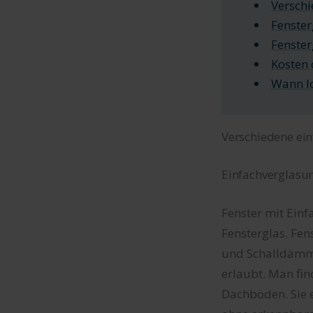
Verschi
Fenster
Fenster
Kosten 
Wann lo
Verschiedene ein
Einfachverglasu
Fenster mit Ein
Fensterglas. Fe
und Schalldämmu
erlaubt. Man fin
Dachböden. Sie e