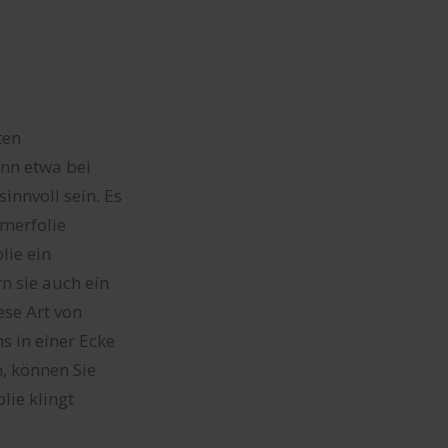
ten
nn etwa bei
innvoll sein. Es
ymerfolie
lie ein
n sie auch ein
ese Art von
s in einer Ecke
n, können Sie
lie klingt