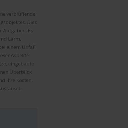
ine verblüffende
ngsobjektes. Dies
her Aufgaben. Es
 und Lärm,
bei einem Unfall
ieser Aspekte
tze, eingebaute
einen Überblick
nd ihre Kosten.
 Austausch