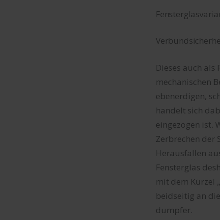
Fensterglasvaria
Verbundsicherhe
Dieses auch als 
mechanischen Be
ebenerdigen, sch
handelt sich dab
eingezogen ist. 
Zerbrechen der 
Herausfallen aus
Fensterglas desh
mit dem Kürzel „
beidseitig an die
dumpfer.