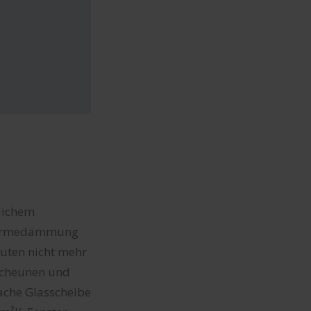
nlichem
e Wärmedämmung
auten nicht mehr
 Scheunen und
fache Glasscheibe