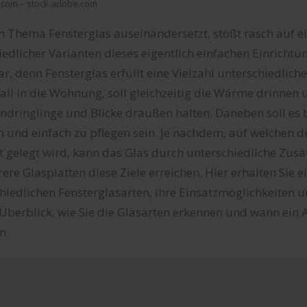
_com – stock.adobe.com
 Thema Fensterglas auseinandersetzt, stößt rasch auf e
hiedlicher Varianten dieses eigentlich einfachen Einrichtu
bar, denn Fensterglas erfüllt eine Vielzahl unterschiedlic
fall in die Wohnung, soll gleichzeitig die Wärme drinnen
dringlinge und Blicke draußen halten. Daneben soll es 
n und einfach zu pflegen sein. Je nachdem, auf welchen d
 gelegt wird, kann das Glas durch unterschiedliche Zusä
ere Glasplatten diese Ziele erreichen. Hier erhalten Sie 
hiedlichen Fensterglasarten, ihre Einsatzmöglichkeiten u
Überblick, wie Sie die Glasarten erkennen und wann ein
n.