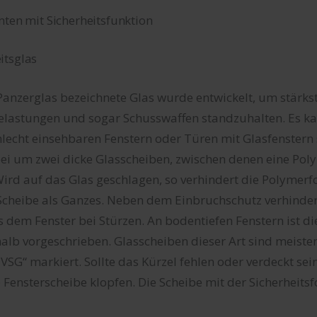
nten mit Sicherheitsfunktion
itsglas
Panzerglas bezeichnete Glas wurde entwickelt, um stärks
lastungen und sogar Schusswaffen standzuhalten. Es ka
lecht einsehbaren Fenstern oder Türen mit Glasfenstern s
ei um zwei dicke Glasscheiben, zwischen denen eine Pol
Wird auf das Glas geschlagen, so verhindert die Polymerfo
Scheibe als Ganzes. Neben dem Einbruchschutz verhinder
 dem Fenster bei Stürzen. An bodentiefen Fenstern ist di
alb vorgeschrieben. Glasscheiben dieser Art sind meisten
VSG“ markiert. Sollte das Kürzel fehlen oder verdeckt sei
 Fensterscheibe klopfen. Die Scheibe mit der Sicherheitsfo