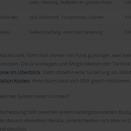
Licht, Heizung, Rollläden im ganzen Haus
2.0
Zentrale)
plus Sicherheit, Türsprechen, Szenen
5.
nden)
Vollausstattung, meist bei Sanierung
8.
achrüstet, fährt fast immer mit Funk günstiger, weil k
 müssen. Die Grundlagen und Möglichkeiten der Technik 
ome im Überblick
. Steht ohnehin eine Sanierung an, lohnt
lation Kosten
, denn dann lässt sich KNX gleich mitplanen.
elches System passt zu Ihnen?
tscheidung fällt zwischen einem kabelgebundenen Buss
e steuern dieselben Geräte, unterscheiden sich aber in Z
nd deutlich.