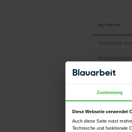
KRITERIUM
Nachrüstbar im 
Einstiegskosten
Zuverlässigkeit
Stromversorgun
Zustimmung
Sensoren
Erweiterbarkeit
Diese Webseite verwendet 
Auch diese Seite nutzt mehr
Technische und funktionale C
Eignung