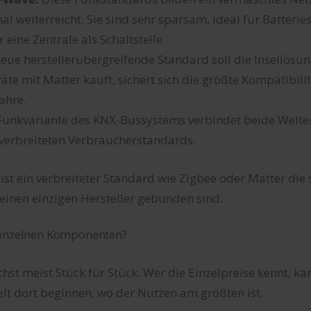
al weiterreicht. Sie sind sehr sparsam, ideal für Batterie
eine Zentrale als Schaltstelle.
eue herstellerübergreifende Standard soll die Insellösu
te mit Matter kauft, sichert sich die größte Kompatibilit
ahre.
Funkvariante des KNX-Bussystems verbindet beide Welten
e verbreiteten Verbraucherstandards.
 ist ein verbreiteter Standard wie Zigbee oder Matter die 
n einen einzigen Hersteller gebunden sind.
einzelnen Komponenten?
st meist Stück für Stück. Wer die Einzelpreise kennt, k
lt dort beginnen, wo der Nutzen am größten ist.