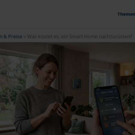
Themen
n & Preise
»
Was kostet es, ein Smart Home nachzurüsten?