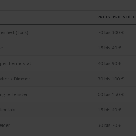
PREIS PRO STÜCK
einheit (Funk)
70 bis 300 €
se
15 bis 40 €
rperthermostat
40 bis 90 €
alter / Dimmer
30 bis 100 €
ng je Fenster
60 bis 150 €
rkontakt
15 bis 40 €
elder
30 bis 70 €