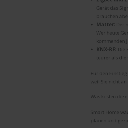
Gerät das Sign
brauchen aber 
Matter:
Der n
Wer heute Gerä
kommenden J
KNX-RF:
Die 
teurer als di
Für den Einstieg
weil Sie nicht a
Was kosten die 
Smart Home wäch
planen und gezie