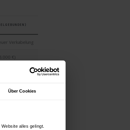
BELGEBUNDEN)
neuer Verkabelung
8.000 €)
h, störungsarm
 Bus
Über Cookies
, dafür stabil
Sanierung,
Website alles gelingt.