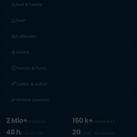
Bad & Sanitär
Dach
Fußboden
Elektrik
Fenster & Türen
Garten & Außen
Weitere Gewerke
2 Mio+
150 k+
ANFRAGEN
HANDWERKER
48 h
20
Ø REAKTION
JAHRE ERFAHRUNG