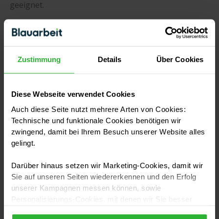
geeignet.
Muss ich für eine Wendeltreppe einen Bauantrag
stellen?
Zustimmung
Details
Über Cookies
Vor der Errichtung einer Spindeltreppe gibt es einige
wichtige Vorgaben, die du beachten solltest. Für
Spindeltreppen in privaten Innenräumen benötigst du
Diese Webseite verwendet Cookies
keine
Baugenehmigung
. Anders sieht es aus, wenn
Auch diese Seite nutzt mehrere Arten von Cookies:
die Spindeltreppe in Gebäuden errichtet wird, die
Technische und funktionale Cookies benötigen wir
zwingend, damit bei Ihrem Besuch unserer Website alles
unter Denkmalschutz stehen. Es ist ratsam, sich vor
gelingt.
der Planung bei der Behörde für Denkmalschutz in
deinem Wohnort zu informieren. Für die Errichtung
Darüber hinaus setzen wir Marketing-Cookies, damit wir
einer Spindeltreppe im Außenbereich eines Gebäudes
Sie auf unseren Seiten wiedererkennen und den Erfolg
ist es notwendig, einen Bauantrag zu stellen.
unserer Kampagnen messen können, sowie
Personalisierungs-Cookies, mit denen wir Sie besser
ansprechen können, auch außerhalb unserer Webseiten.
Handwerker in deiner Nähe finden