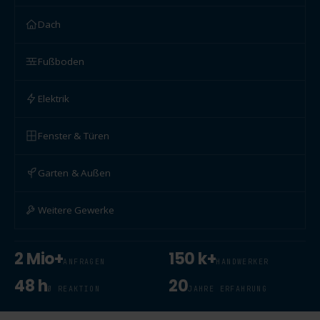
Dach
Fußboden
Elektrik
Fenster & Türen
Garten & Außen
Weitere Gewerke
2 Mio+
150 k+
ANFRAGEN
HANDWERKER
48 h
20
Ø REAKTION
JAHRE ERFAHRUNG