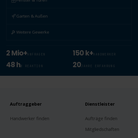
Fenster & Türen
Garten & Außen
Weitere Gewerke
2 Mio+
150 k+
ANFRAGEN
HANDWERKER
48 h
20
Ø REAKTION
JAHRE ERFAHRUNG
Auftraggeber
Dienstleister
Handwerker finden
Aufträge finden
Mitgliedschaften