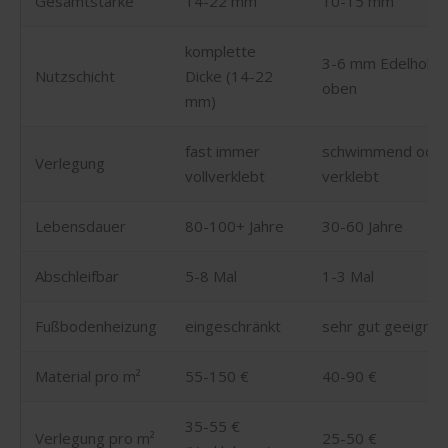
Gesamtstärke
14-22 mm
10-15 mm
komplette
3-6 mm Edelholz
Nutzschicht
Dicke (14-22
oben
mm)
fast immer
schwimmend ode
Verlegung
vollverklebt
verklebt
Lebensdauer
80-100+ Jahre
30-60 Jahre
Abschleifbar
5-8 Mal
1-3 Mal
Fußbodenheizung
eingeschränkt
sehr gut geeignet
Material pro m²
55-150 €
40-90 €
35-55 €
Verlegung pro m²
25-50 €