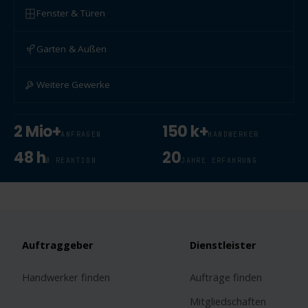
Fenster & Türen
Garten & Außen
Weitere Gewerke
2 Mio+
150 k+
ANFRAGEN
HANDWERKER
48 h
20
Ø REAKTION
JAHRE ERFAHRUNG
Auftraggeber
Dienstleister
Handwerker finden
Aufträge finden
Mitgliedschaften