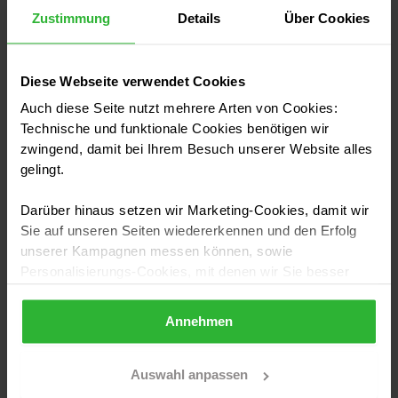
Du willst deinen Boden professionell ausgleichen
Zustimmung
Details
Über Cookies
lassen?
Hole dir jetzt
unverbindliche Angebote für deinen
Diese Webseite verwendet Cookies
Bodenausgleich
und vergleiche Handwerksbetriebe
Auch diese Seite nutzt mehrere Arten von Cookies:
aus deiner Region.
Technische und funktionale Cookies benötigen wir
zwingend, damit bei Ihrem Besuch unserer Website alles
Hier klicken und Angebote von
gelingt.
regionalen Bodenlegern einholen!
Schnell. Kostenlos. Regional.
Darüber hinaus setzen wir Marketing-Cookies, damit wir
Sie auf unseren Seiten wiedererkennen und den Erfolg
unserer Kampagnen messen können, sowie
Personalisierungs-Cookies, mit denen wir Sie besser
Jetzt Auftrag einstellen und passende
ansprechen können, auch außerhalb unserer Webseiten.
Fachbetriebe für deinen Bodenausgleich finden.
Annehmen
Sollten Sie Ihre Auswahl später überdenken und die
Corinna Fröhling
aktivierten Cookies löschen wollen, so können Sie dies
jederzeit über Ihren Browser tun. Sie können natürlich
Auswahl anpassen
Bild: istock.com/vchal
auch auf den Button "Nur notwendige Cookies