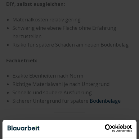
DIY, selbst ausgleichen:
Materialkosten relativ gering
Schwierig eine ebene Fläche ohne Erfahrung
herzustellen
Risiko für spätere Schäden am neuen Bodenbelag
Fachbetrieb:
Exakte Ebenheiten nach Norm
Richtige Materialwahl je nach Untergrund
Schnelle und saubere Ausführung
Sicherer Untergrund für spätere
Bodenbeläge
5. Jetzt Angebote für einen Bodenausgleich erhalten