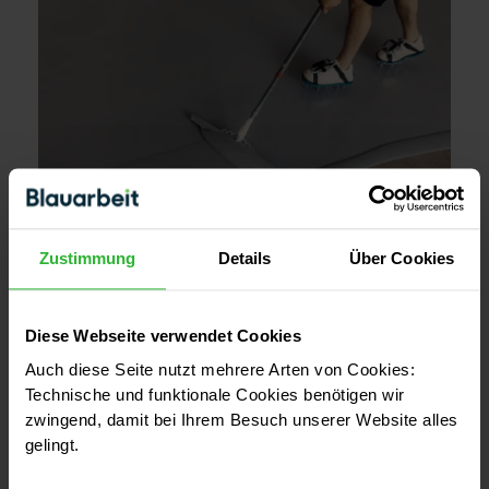
Zustimmung
Details
Über Cookies
KOSTEN & PREISE
Fugenloser Boden - Kosten, Vorteile und
Diese Webseite verwendet Cookies
Eigenschaften
Auch diese Seite nutzt mehrere Arten von Cookies:
21. März 2025
Technische und funktionale Cookies benötigen wir
zwingend, damit bei Ihrem Besuch unserer Website alles
gelingt.