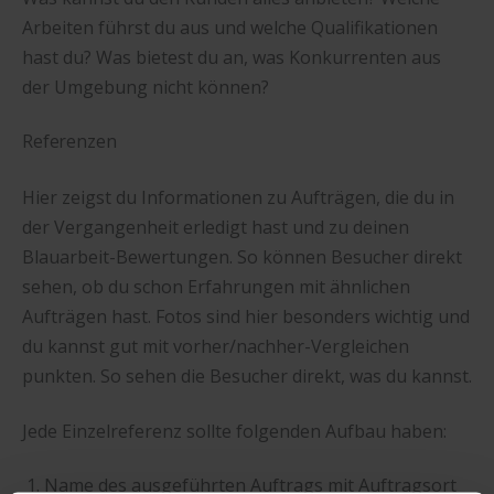
Arbeiten führst du aus und welche Qualifikationen
hast du? Was bietest du an, was Konkurrenten aus
der Umgebung nicht können?
Referenzen
Hier zeigst du Informationen zu Aufträgen, die du in
der Vergangenheit erledigt hast und zu deinen
Blauarbeit-Bewertungen. So können Besucher direkt
sehen, ob du schon Erfahrungen mit ähnlichen
Aufträgen hast. Fotos sind hier besonders wichtig und
du kannst gut mit vorher/nachher-Vergleichen
punkten. So sehen die Besucher direkt, was du kannst.
Jede Einzelreferenz sollte folgenden Aufbau haben:
Name des ausgeführten Auftrags mit Auftragsort