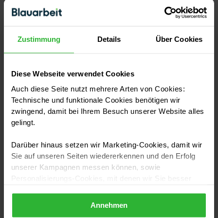
Wenn vorhanden: Zwei aussagekräftige
vorher/nachher-Bilder
Kurze Beschreibung des Auftrags
Zustimmung
Details
Über Cookies
Was wurde gemacht?
Welche Produkte wurden eingebaut?
Optional: Welche Teammitglieder waren
Diese Webseite verwendet Cookies
dabei?
Auch diese Seite nutzt mehrere Arten von Cookies:
Optional: Empfehlung vom Auftraggeber
Technische und funktionale Cookies benötigen wir
zwingend, damit bei Ihrem Besuch unserer Website alles
Wenn vorhanden: Weitere Bilder vom Auftrag
gelingt.
Keine Sorge, du musst nicht bei jedem Auftrag einen
Darüber hinaus setzen wir Marketing-Cookies, damit wir
Kameramann dabei haben. Es reicht aus, wenn du
Sie auf unseren Seiten wiedererkennen und den Erfolg
einen Mitarbeiter mit der Erlaubnis des
unserer Kampagnen messen können, sowie
Auftraggebers Fotos machen lässt. Außerdem
Personalisierungs-Cookies, mit denen wir Sie besser
ansprechen können, auch außerhalb unserer Webseiten.
brauchst du nur Referenzen zu den wichtigsten
Auftragsarten. Welche das sind, unterscheidet sich je
Annehmen
Sollten Sie Ihre Auswahl später überdenken und die