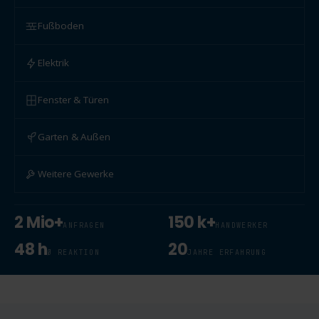
Fußboden
Elektrik
Fenster & Türen
Garten & Außen
Weitere Gewerke
2 Mio+
150 k+
ANFRAGEN
HANDWERKER
48 h
20
Ø REAKTION
JAHRE ERFAHRUNG