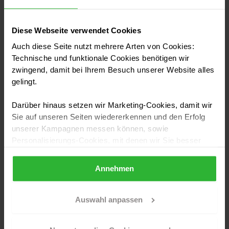
Kostenabschätzung finden Sie hier:
Diese Webseite verwendet Cookies
Auch diese Seite nutzt mehrere Arten von Cookies:
KOSTEN
KOSTENPUNKT
Technische und funktionale Cookies benötigen wir
(€)
zwingend, damit bei Ihrem Besuch unserer Website alles
gelingt.
Demontage alter Fliesen und
500 –
Badewanne
1000
Darüber hinaus setzen wir Marketing-Cookies, damit wir
Sie auf unseren Seiten wiedererkennen und den Erfolg
Duschkabine verfliesen
200
unserer Kampagnen messen können, sowie
Personalisierungs-Cookies, mit denen wir Sie besser
Einbau und Anschluss fertiger
ansprechen können, auch außerhalb unserer Webseiten.
600 – 800
Duschkabine
Annehmen
Sollten Sie Ihre Auswahl später überdenken und die
Vorbereitung und Einbau einer Walk-in-
1500 –
aktivierten Cookies löschen wollen, so können Sie dies
Dusche
2500
jederzeit über Ihren Browser tun. Sie können natürlich
Auswahl anpassen
auch auf den Button "Nur notwendige Cookies
verwenden" und somit nur die Cookies aktivieren, die für
Zusatzarbeiten
150 – 300