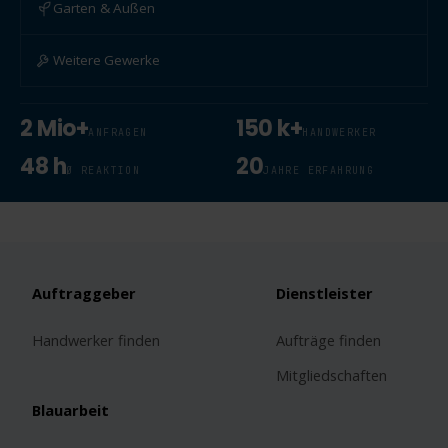
Garten & Außen
Weitere Gewerke
2 Mio+
150 k+
ANFRAGEN
HANDWERKER
48 h
20
Ø REAKTION
JAHRE ERFAHRUNG
Auftraggeber
Dienstleister
Handwerker finden
Aufträge finden
Mitgliedschaften
Blauarbeit