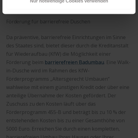
Nur notwendige Cookies verwenden
das Funktionieren unserer Seite zwingend erforderlich
sind.
Förderung für barrierefreie Duschen
Sind Sie über 16? Dann willigen Sie mit „Annehmen“ in
die Nutzung aller Cookies ein – und schon gehts weiter.
Da präventive, barrierefreie Einrichtungen im Sinne
des Staates sind, bietet dieser durch die Kreditanstalt
für Wiederaufbau (KfW) die Möglichkeit einer
Förderung beim
barrierefreien Badumbau
. Eine Walk-
in-Dusche wird im Rahmen des KfW-
Förderprogramms „Altersgerecht Umbauen“
wahlweise mit einem günstigen Kredit oder über eine
anteilige Übernahme der Kosten gefördert. Der
Zuschuss zu den Kosten läuft über das
Förderprogramm 455-B und beträgt bis zu 10 % der
entstehenden Kosten bis zu einer Gesamthöhe von
5000 Euro. Erreichen Sie durch einen kompletten,
barrierefreien Umbau Ihres Hauses oder Ihrer