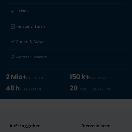
Elektrik
Fenster & Türen
Garten & Außen
Weitere Gewerke
2 Mio+
150 k+
ANFRAGEN
HANDWERKER
48 h
20
Ø REAKTION
JAHRE ERFAHRUNG
Auftraggeber
Dienstleister