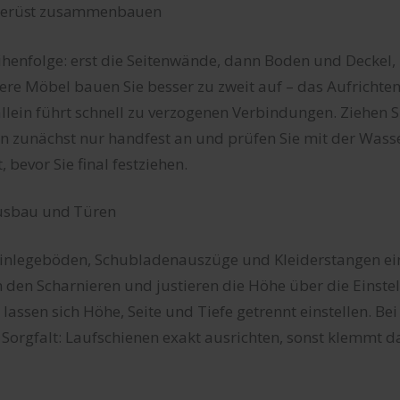
dgerüst zusammenbauen
henfolge: erst die Seitenwände, dann Boden und Deckel, 
re Möbel bauen Sie besser zu zweit auf – das Aufrichten
lein führt schnell zu verzogenen Verbindungen. Ziehen S
 zunächst nur handfest an und prüfen Sie mit der Wass
, bevor Sie final festziehen.
ausbau und Türen
 Einlegeböden, Schubladenauszüge und Kleiderstangen ei
n den Scharnieren und justieren die Höhe über die Einste
lassen sich Höhe, Seite und Tiefe getrennt einstellen. Be
Sorgfalt: Laufschienen exakt ausrichten, sonst klemmt 