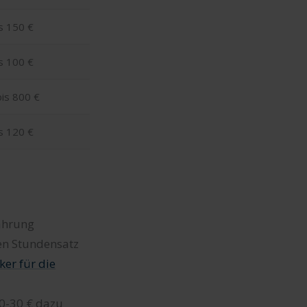
s 150 €
s 100 €
is 800 €
s 120 €
fahrung
en Stundensatz
er für die
0-30 € dazu