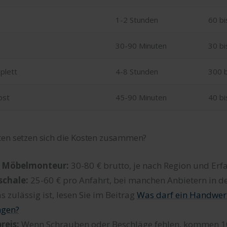
1-2 Stunden
60 bi
30-90 Minuten
30 bi
plett
4-8 Stunden
300 b
ost
45-90 Minuten
40 bi
ten setzen sich die Kosten zusammen?
 Möbelmonteur:
30-80 € brutto, je nach Region und Er
schale:
25-60 € pro Anfahrt, bei manchen Anbietern in d
as zulässig ist, lesen Sie im Beitrag
Was darf ein Handwerk
ngen?
reis:
Wenn Schrauben oder Beschläge fehlen, kommen 1