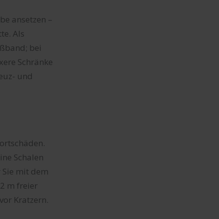
ube ansetzen –
te. Als
ßband; bei
xere Schränke
reuz- und
portschäden.
ine Schalen
r Sie mit dem
2 m freier
vor Kratzern.