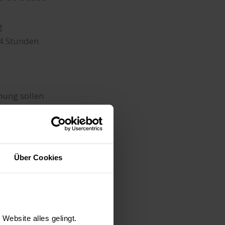
g
24 Stunden
nung sollen
aut werden. So
Über Cookies
EN
is 200 €
s 80 €
Website alles gelingt.