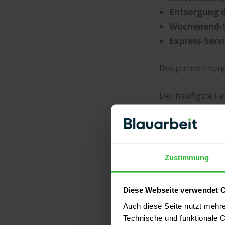
Entsorgung 
Wochenend-S
Express-Servi
Beispielrechnu
Der häufigste F
Schlafzimmer, 
rechnet ein Möb
Zustimmung
POSITION
Diese Webseite verwendet 
Kleiderschrank m
Auch diese Seite nutzt mehr
Bett mit Lattenr
Technische und funktionale C