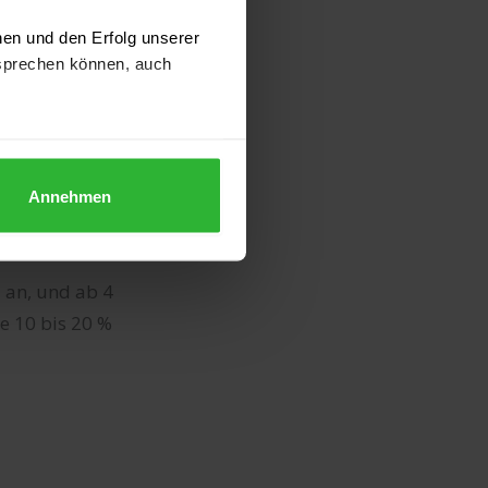
s 120 €
nen und den Erfolg unserer
sprechen können, auch
s 80 €
nnen Sie dies jederzeit über
s 60 €
nden" und somit nur die
Annehmen
bis 540 €
chon gehts weiter.
 an, und ab 4
e 10 bis 20 %