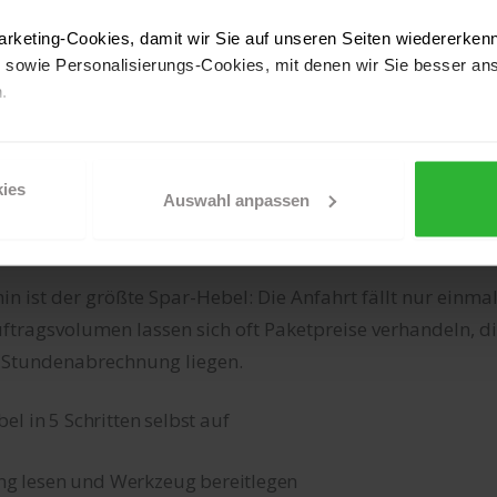
l und TV-Board
1,5 Stunden
75 bi
rketing-Cookies, damit wir Sie auf unseren Seiten wiedererken
owie Personalisierungs-Cookies, mit denen wir Sie besser an
.
 Bürocontainer
1 Stunde
50 bi
ter überdenken und die aktivierten Cookies löschen wollen, so kö
)
–
25 bi
n natürlich auch auf den Button "Nur notwendige Cookies verwe
ies
as Funktionieren unserer Seite zwingend erforderlich sind.
Auswahl anpassen
6 Stunden
325 
gen Sie mit „Annehmen“ in die Nutzung aller Cookies ein – und s
 ist der größte Spar-Hebel: Die Anfahrt fällt nur einmal
ftragsvolumen lassen sich oft Paketpreise verhandeln, di
n Stundenabrechnung liegen.
l in 5 Schritten selbst auf
tung lesen und Werkzeug bereitlegen