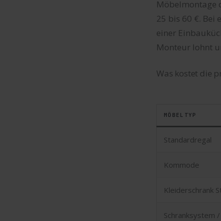
Möbelmontage du
25 bis 60 €. Bei
einer Einbauküch
Monteur lohnt un
Was kostet die 
MÖBELTYP
Standardregal
Kommode
Kleiderschrank 
Schranksystem /