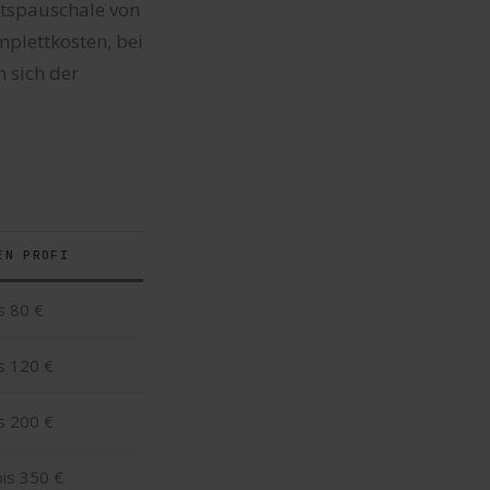
rtspauschale von
mplettkosten, bei
n sich der
EN PROFI
s 80 €
s 120 €
s 200 €
is 350 €