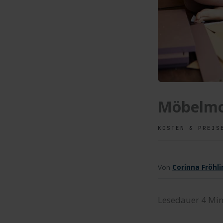
Möbelmon
KOSTEN & PREIS
Von
Corinna Fröhli
Lesedauer
4
Min