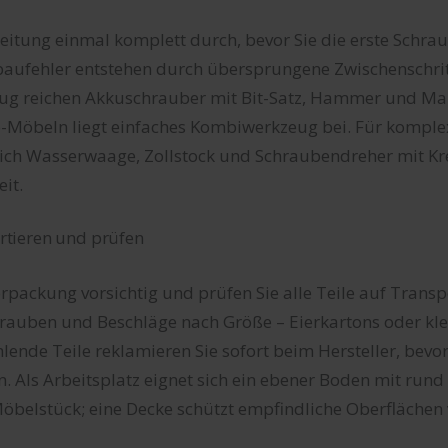
leitung einmal komplett durch, bevor Sie die erste Schra
baufehler entstehen durch übersprungene Zwischenschrit
ug reichen Akkuschrauber mit Bit-Satz, Hammer und Ma
-Möbeln liegt einfaches Kombiwerkzeug bei. Für komple
zlich Wasserwaage, Zollstock und Schraubendreher mit K
eit.
sortieren und prüfen
erpackung vorsichtig und prüfen Sie alle Teile auf Trans
hrauben und Beschläge nach Größe – Eierkartons oder kle
hlende Teile reklamieren Sie sofort beim Hersteller, bevo
 Als Arbeitsplatz eignet sich ein ebener Boden mit rund 
belstück; eine Decke schützt empfindliche Oberflächen 