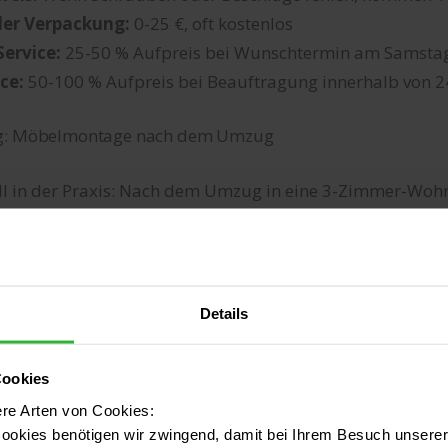
der Verpackung:
0-25 €, oft kostenlos
ervice:
25-50 % Aufpreis bei Wunschtermin am Samsta
ce:
50-100 % Aufpreis bei Beauftragung innerhalb von 
ng: Möbelmontage nach dem Umzug
all in der Praxis: Nach dem Umzug in eine 3-Zimmer-Woh
Wohnzimmer und Arbeitszimmer in einem Termin aufgeb
elmonteur:
Details
ZEIT
KOST
Cookies
it Schiebetüren
2,5 Stunden
125 b
ere Arten von Cookies:
ost
1 Stunde
50 bi
ookies benötigen wir zwingend, damit bei Ihrem Besuch unserer 