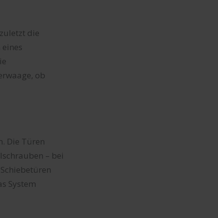
zuletzt die
 eines
ie
erwaage, ob
n. Die Türen
llschrauben – bei
i Schiebetüren
das System