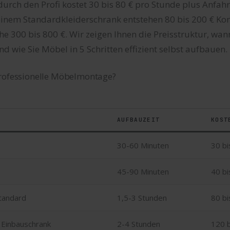
rch den Profi kostet 30 bis 80 € pro Stunde plus Anfah
 einem Standardkleiderschrank entstehen 80 bis 200 € Ko
e 300 bis 800 €. Wir zeigen Ihnen die Preisstruktur, wan
d wie Sie Möbel in 5 Schritten effizient selbst aufbauen.
professionelle Möbelmontage?
AUFBAUZEIT
KOST
30-60 Minuten
30 bi
45-90 Minuten
40 bi
Standard
1,5-3 Stunden
80 bi
 Einbauschrank
2-4 Stunden
120 b