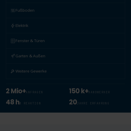
Fußboden
Elektrik
Fenster & Türen
Garten & Außen
Weitere Gewerke
2 Mio+
150 k+
ANFRAGEN
HANDWERKER
48 h
20
Ø REAKTION
JAHRE ERFAHRUNG