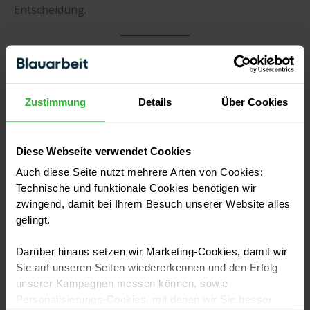
Entscheidung.
FAQ – Häufige Fragen zur Entscheidung bei der
Altbausanierung
Zustimmung
Details
Über Cookies
Ist eine Altbausanierung immer günstiger als ein
Neubau?
Diese Webseite verwendet Cookies
Nein. Bei schwerwiegenden Mängeln kann ein
Auch diese Seite nutzt mehrere Arten von Cookies:
Neubau wirtschaftlicher sein.
Technische und funktionale Cookies benötigen wir
zwingend, damit bei Ihrem Besuch unserer Website alles
gelingt.
Welche Rolle spielen Fördermittel bei der
Entscheidung?
Darüber hinaus setzen wir Marketing-Cookies, damit wir
Sie auf unseren Seiten wiedererkennen und den Erfolg
unserer Kampagnen messen können, sowie
Sehr große. Förderungen können die
Personalisierungs-Cookies, mit denen wir Sie besser
Sanierungskosten erheblich reduzieren