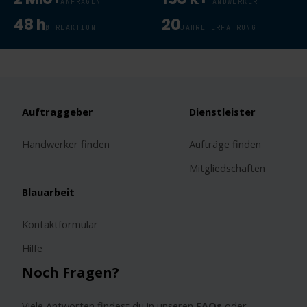
ANFRAGEN
HANDWERKER
48 h
20
Ø REAKTION
JAHRE ERFAHRUNG
Auftraggeber
Dienstleister
Handwerker finden
Aufträge finden
Mitgliedschaften
Blauarbeit
Kontaktformular
Hilfe
Noch Fragen?
Viele Antworten findest du in unseren
FAQs
oder