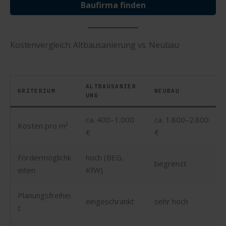
Baufirma finden
Kostenvergleich: Altbausanierung vs. Neubau
ALTBAUSANIER
KRITERIUM
NEUBAU
UNG
ca. 400–1.000
ca. 1.800–2.800
Kosten pro m²
€
€
Fördermöglichk
hoch (BEG,
begrenzt
eiten
KfW)
Planungsfreihei
eingeschränkt
sehr hoch
t