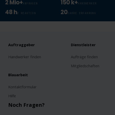
2 Mio+
150 k+
ANFRAGEN
HANDWERKER
48 h
20
Ø REAKTION
JAHRE ERFAHRUNG
Auftraggeber
Dienstleister
Handwerker finden
Aufträge finden
Mitgliedschaften
Blauarbeit
Kontaktformular
Hilfe
Noch Fragen?