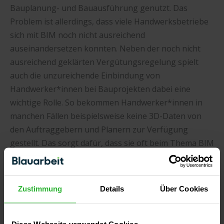
Bauplanung- und Bauausführung genutzt. Das
Problem ist allerdings, dass viele Handwerksbetriebe
sich mit BIM noch nicht ausreichend
auseinandersetzen konnten. Neben der noch nicht
ausreichend geklärten Vergütungsregelung spielt
auch die unzureichende Einbindung von
Handwerker*innen bei Bauprojekten dabei eine
wichtige Rolle. So bekommen Handwerker*innen in
manchen Fällen beispielsweise keine 3D-Daten von
den Auftraggebern und Planern zur Verfügung
gestellt. Das sorgt dafür, dass sie oft beim Thema BIM
hinterherhängen. Ein weiterer Grund ist, dass viele
Auftraggeber den möglichen Mehrwert von Building
Information Modeling noch nicht erkennen und von
Zustimmung
Details
Über Cookies
einer Nutzung absehen.