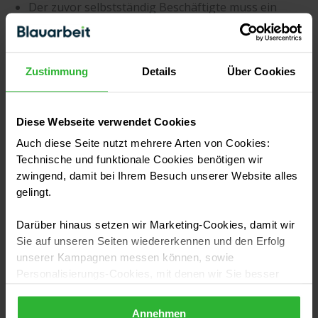
Der zuvor selbstständig Beschäftigte muss ein
vollwertiger Angestellter werden.
Ausgewiesene Umsatzsteuer und Vorsteuerabzug
der Selbstständigen werden ungültig.
Zustimmung
Details
Über Cookies
Ggf. rechtliche Verfahren wegen
Steuerhinterziehung (bei Vorsatz).
Diese Webseite verwendet Cookies
Grundsätzlich gilt die Versicherungspflicht und die
Auch diese Seite nutzt mehrere Arten von Cookies:
damit verbundenen Beitragszahlungen rückwirkend
Technische und funktionale Cookies benötigen wir
ab Beginn des Vertragsverhältnisses. Je länger das
zwingend, damit bei Ihrem Besuch unserer Website alles
gelingt.
Arbeitsverhältnis also bereits besteht, desto höher
fallen die Rückzahlungen aus. Dementsprechend
Darüber hinaus setzen wir Marketing-Cookies, damit wir
sinnvoll ist es, das optionale
Sie auf unseren Seiten wiedererkennen und den Erfolg
Statusfeststellungsverfahren bei Unklarheiten
unserer Kampagnen messen können, sowie
ziemlich zu Beginn des Vertragsverhältnisses
Personalisierungs-Cookies, mit denen wir Sie besser
einzuleiten, um spätere Unstimmigkeiten
ansprechen können, auch außerhalb unserer Webseiten.
auszuräumen und Rechtssicherheit zu garantieren.
Annehmen