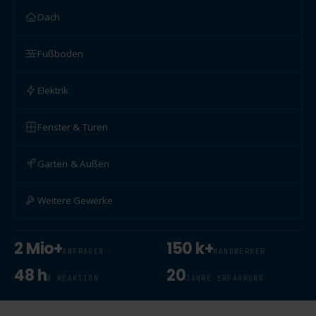
Dach
Fußboden
Elektrik
Fenster & Türen
Garten & Außen
Weitere Gewerke
2 Mio+
150 k+
ANFRAGEN
HANDWERKER
48 h
20
Ø REAKTION
JAHRE ERFAHRUNG