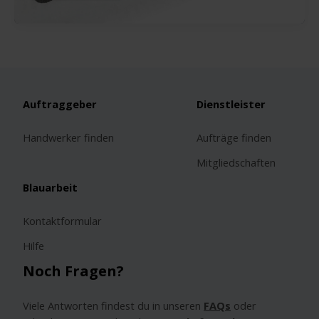
Ablauf,
Dauer
und
Kosten
im
Überblick
Auftraggeber
Dienstleister
Handwerker finden
Aufträge finden
Mitgliedschaften
Blauarbeit
Kontaktformular
Hilfe
Noch Fragen?
Viele Antworten findest du in unseren
FAQs
oder