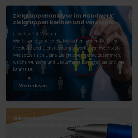
&
Folgen
Zielgruppenanalyse im Handwerk:
Zielgruppen kennen und verstehen
Lesedauer
4
Minuten
Wie ticken eigentlich die Menschen, denen Du Deine
Produkte und Dienstleistungen verkaufen möchtest?
Wie setzen sich Deine Zielgruppen genau zusammen,
welche Wünsche und Bedürfnisse bewegen sie und wie
kannst Du
Zielgruppenanalyse
Weiterlesen
im
Handwerk:
Zielgruppen
kennen
und
Gewerbeanmeldung im Handwerk:
verstehen
Das solltest du beachten
Lesedauer
3
Minuten