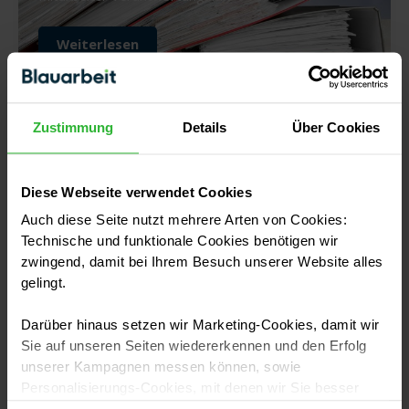
Brauche
Weiterlesen
ich
Steuerberatung
für
meinen
Handwerksbetrieb?
Zustimmung
Details
Über Cookies
Die Standortanalyse: Den perfekten
Ort für dein Unternehmen finden
Diese Webseite verwendet Cookies
Lesedauer
4
Minuten
Sowohl für bereits etablierte Unternehmen als auch
Auch diese Seite nutzt mehrere Arten von Cookies:
für Start-ups gehört eine Wettbewerbsanalyse zu den
Technische und funktionale Cookies benötigen wir
wichtigsten Instrumentarien der unternehmerischen
zwingend, damit bei Ihrem Besuch unserer Website alles
Tätigkeiten. Besonders für Existenzgründer*innen ist
gelingt.
es wichtig, im Zuge einer Wettbewerbsanalyse auch
Darüber hinaus setzen wir Marketing-Cookies, damit wir
Die
Sie auf unseren Seiten wiedererkennen und den Erfolg
Weiterlesen
Standortanalyse:
unserer Kampagnen messen können, sowie
Den
Personalisierungs-Cookies, mit denen wir Sie besser
perfekten