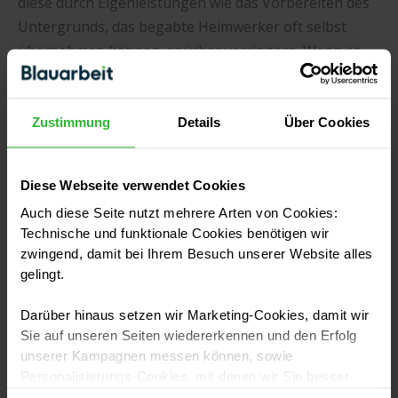
diese durch Eigenleistungen wie das Vorbereiten des
Untergrunds, das begabte Heimwerker oft selbst
übernehmen können, spürbar verringern. Wenn es
um komplexere Arbeiten wie ein fachgerechtes
Nivellieren geht, bist du mit einem professionellen
Bodenleger
allerdings auf der sicheren Seite. Gleiches
Zustimmung
Details
Über Cookies
gilt beim Verlegen von Bahnenware mit dem
notwendigen Ausfräsen der Verbindungsfugen und
Diese Webseite verwendet Cookies
abschließenden Versiegeln des Linoleums.
Auch diese Seite nutzt mehrere Arten von Cookies:
Technische und funktionale Cookies benötigen wir
Bodenleger in deiner Nähe finden
zwingend, damit bei Ihrem Besuch unserer Website alles
gelingt.
Grundlegendes zum Bodenbelag Linoleum
Darüber hinaus setzen wir Marketing-Cookies, damit wir
Sie auf unseren Seiten wiedererkennen und den Erfolg
Linoleum besteht aus Holz- oder Korkmehl, Leinöl,
unserer Kampagnen messen können, sowie
Harzen, Kalk, Jute und Pigmenten. Diese weitgehend
Personalisierungs-Cookies, mit denen wir Sie besser
ansprechen können, auch außerhalb unserer Webseiten.