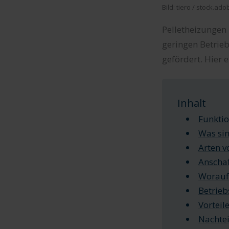
Bild: tiero / stock.ad
Pelletheizungen 
geringen Betrie
gefördert. Hier e
Inhalt
Funkti
Was sin
Arten v
Anscha
Worauf 
Betrieb
Vorteil
Nachtei