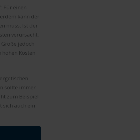
: Für einen
ußerdem kann der
en muss. Ist der
sten verursacht.
n Größe jedoch
e hohen Kosten
ergetischen
n sollte immer
ht zum Beispiel
t sich auch ein