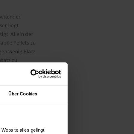
beitenden
er liegt
igt. Allein der
bile Pellets zu
gen wenig Platz
nsatz zu
zverarbeitung
altigen
Über Cookies
ibt es hier einen
rgt alle
Website alles gelingt.