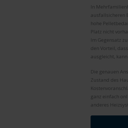
In Mehrfamilienh
ausfallsicheren 
hohe Pelletbedar
Platz nicht vorh
Im Gegensatz zu
den Vorteil, das
ausgleicht, kan
Die genauen An
Zustand des Hau
Kostenvoranschl
ganz einfach onli
anderes Heizsys