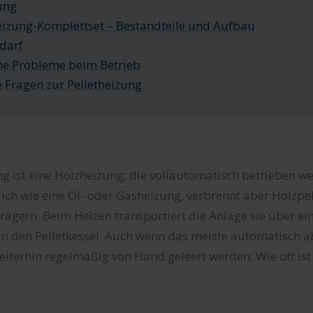
ung
eizung-Komplettset – Bestandteile und Aufbau
darf
he Probleme beim Betrieb
 Fragen zur Pelletheizung
ng ist eine Holzheizung, die vollautomatisch betrieben w
lich wie eine Öl- oder Gasheizung, verbrennt aber Holzpell
trägern. Beim Heizen transportiert die Anlage sie über e
in den Pelletkessel. Auch wenn das meiste automatisch a
eiterhin regelmäßig von Hand geleert werden. Wie oft is