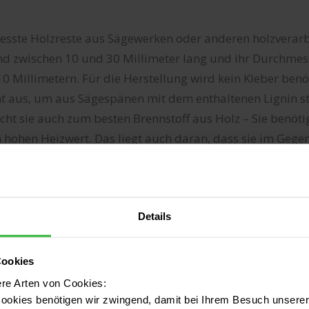
?
presste Holzreste aus Sägewerken oder anderen holzverar
ind zwischen 10 und 30 Millimeter lang und ihr Durchmess
0 Millimetern. Für die Herstellung wird kein Kleber benöt
t aus, um aus Sägespänen mit dem enthaltenen Lignin sta
ht sie auch zum besten Brennstoff aus Holz – Sie benöti
hohen Heizwert. Das liegt auch daran, dass sie im Gege
trocken sind und keine Rinde mehr haben. Da bei der Hol
e entstehen, gehören Pelletheizungen zu den eher nachh
llem dann, wenn man eine alte Ölheizung damit ersetzt.
Details
heizungen
Cookies
heizung
– Genau wie bei allen anderen
Zentralheizungen
g
ere Arten von Cookies:
 meistens im Keller steht. Dieser beheizt Wasser und verso
ookies benötigen wir zwingend, damit bei Ihrem Besuch unserer 