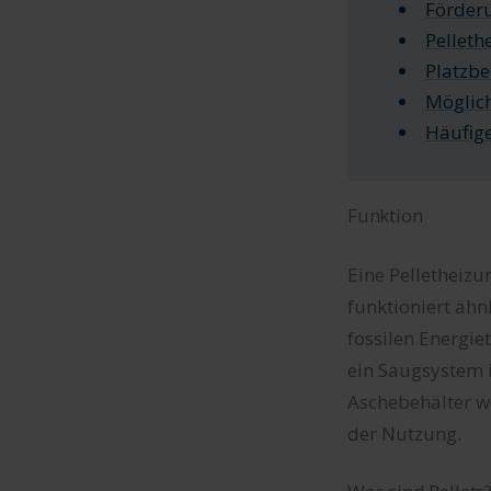
Förder
Pelleth
Platzbe
Möglic
Häufige
Funktion
Eine Pelletheizu
funktioniert ähn
fossilen Energie
ein Saugsystem 
Aschebehälter w
der Nutzung.