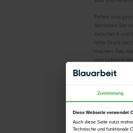
Was sind Pellets
Pellets sind ge
Betrieben. Sie s
zwischen 6 und 1
hohe Druck reich
machen. Das mac
und haben einen 
Scheitholz sehr 
sowieso Holzrest
Heizungen. Vor a
Zustimmung
Arten von Pellet
Diese Webseite verwendet 
Pellet-Zentral
Auch diese Seite nutzt mehr
Pelletkessel, der
Technische und funktionale C