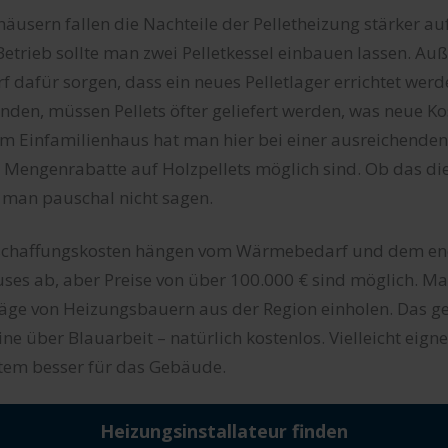
äusern fallen die Nachteile der Pelletheizung stärker auf
Betrieb sollte man zwei Pelletkessel einbauen lassen. A
f dafür sorgen, dass ein neues Pelletlager errichtet werd
anden, müssen Pellets öfter geliefert werden, was neue Ko
m Einfamilienhaus hat man hier bei einer ausreichende
s Mengenrabatte auf Holzpellets möglich sind. Ob das di
n man pauschal nicht sagen.
schaffungskosten hängen vom Wärmebedarf und dem en
ses ab, aber Preise von über 100.000 € sind möglich. Ma
äge von Heizungsbauern aus der Region einholen. Das ge
ne über Blauarbeit – natürlich kostenlos. Vielleicht eigne
tem besser für das Gebäude.
Heizungsinstallateur finden