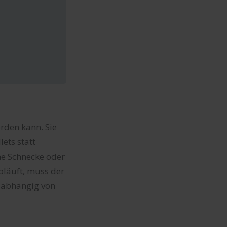
erden kann. Sie
ets statt
ine Schnecke oder
bläuft, muss der
t abhängig von