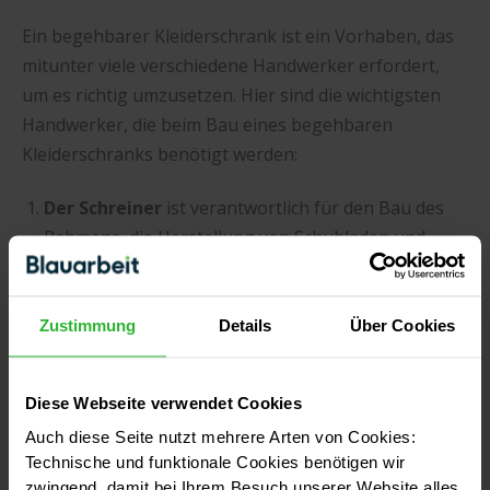
Ein begehbarer Kleiderschrank ist ein Vorhaben, das
mitunter viele verschiedene Handwerker erfordert,
um es richtig umzusetzen. Hier sind die wichtigsten
Handwerker, die beim Bau eines begehbaren
Kleiderschranks benötigt werden:
Der Schreiner
ist verantwortlich für den Bau des
Rahmens, die Herstellung von Schubladen und
Regalen sowie die Installation von Türen und
Scharnieren.
Ein
Elektriker
ist notwendig, um Lichtquellen und
Zustimmung
Details
Über Cookies
Stromversorgungen innerhalb des Kleiderschranks
zu installieren.
Diese Webseite verwendet Cookies
Ein
Maurer
ist dann erforderlich, um den Boden
Auch diese Seite nutzt mehrere Arten von Cookies:
und die Wand des Kleiderschranks zu errichten,
Technische und funktionale Cookies benötigen wir
falls er als Teil eines Raumes gebaut wird.
zwingend, damit bei Ihrem Besuch unserer Website alles