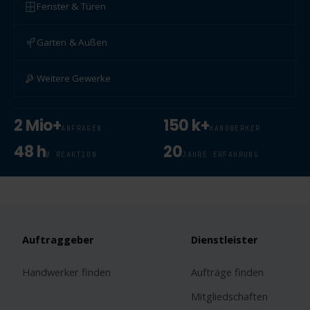
Fenster & Türen
Garten & Außen
Weitere Gewerke
2 Mio+
150 k+
ANFRAGEN
HANDWERKER
48 h
20
Ø REAKTION
JAHRE ERFAHRUNG
Auftraggeber
Dienstleister
Handwerker finden
Aufträge finden
Mitgliedschaften