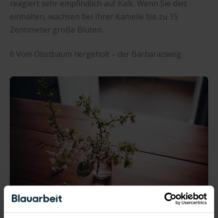
reagiert sehr empfindlich auf Kalk. Wenn Sie dies
einhalten, wachsen bei Ihrer Kamelie bis zu 15
Zentimeter große Blüten.
6 Vom Obstbaum hergeholt – der Barbarazweig
Barbarazweig