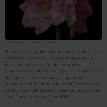
Amaryllis oder auch Ritterstern genannt.
Ebenfalls sehr populär in der Weihnachtszeit ist der
Ritterstern, auch Amaryllis genannt. Die Amaryllis
besitzt einen bis zu 30 Zentimeter großen
Blütenstand und blüht in der Regel im Dezember auf –
dementsprechend passt sie auch optimal zur
Weihnachtszeit. Mit ihren beinahe 600 Zuchtformen
bietet die Amaryllis die verschiedensten Blütenfarben
– von Dunkelrot bis strahlend Weiß.