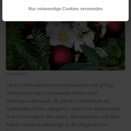
verwenden" und somit nur die Cookies aktivieren, die für
Nur notwendige Cookies verwenden
das Funktionieren unserer Seite zwingend erforderlich
sind.
Sind Sie über 16? Dann willigen Sie mit „Annehmen“ in
die Nutzung aller Cookies ein – und schon gehts weiter.
Christrosen
Die zur Weihnachtszeit omnipräsente und giftige
Christrose trägt schneeweiße Blüten über
dunkelgrünem Laub. Sie gilt im Christentum als
Symbol des Lichts und gehört damit zur Adventszeit.
In ihrer Heimat in den Alpen, dem Apennin und dem
Balkan blüht sie allerdings in der Regel erst im