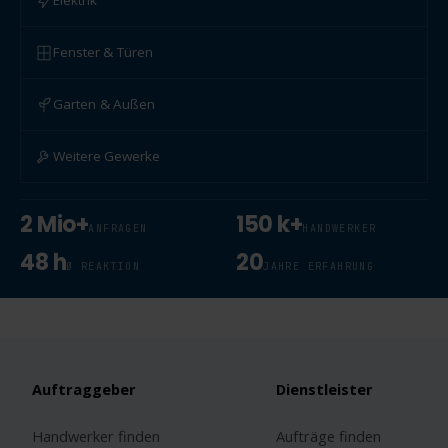
Elektrik
Fenster & Türen
Garten & Außen
Weitere Gewerke
2 Mio+
150 k+
ANFRAGEN
HANDWERKER
48 h
20
Ø REAKTION
JAHRE ERFAHRUNG
Auftraggeber
Dienstleister
Handwerker finden
Aufträge finden