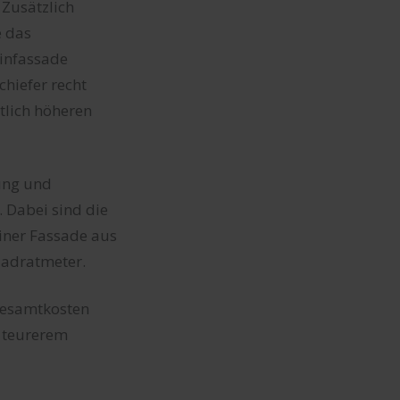
 Zusätzlich
e das
einfassade
chiefer recht
tlich höheren
nung und
 Dabei sind die
iner Fassade aus
Quadratmeter.
Gesamtkosten
i teurerem