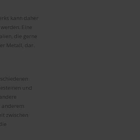
erks kann daher
 werden. Eine
alien, die gerne
r Metall, dar.
rschiedenen
gesteinen und
 andere
er anderem
it zwischen
die