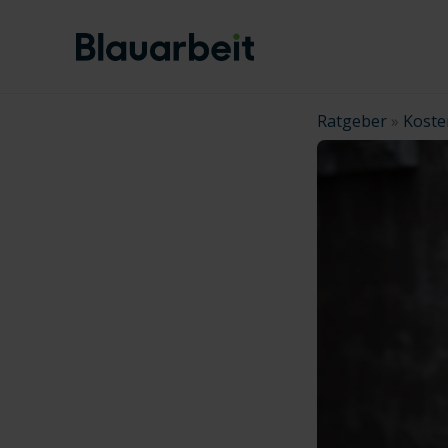
Zum
Inhalt
springen
Ratgeber
»
Koste