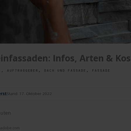
infassaden: Infos, Arten & Ko
,
,
,
E
AUFTRAGGEBER
DACH UND FASSADE
FASSADE
rst
Stand:
17. Oktober 2022
uten
ck.adobe.com