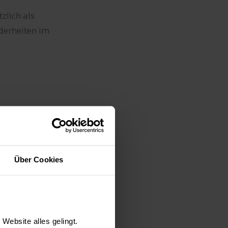
zlich als
derheiten im
ei Naturstein
as ist
rten handelt und
Über Cookies
hnlich große
rt finden.
Website alles gelingt.
dass die Planung