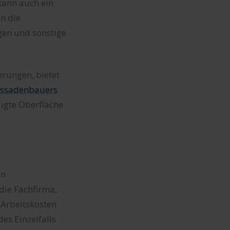
kann auch ein
n die
gen und sonstige
erungen, bietet
ssadenbauers
digte Oberfläche
en
die Fachfirma,
 Arbeitskosten
es Einzelfalls