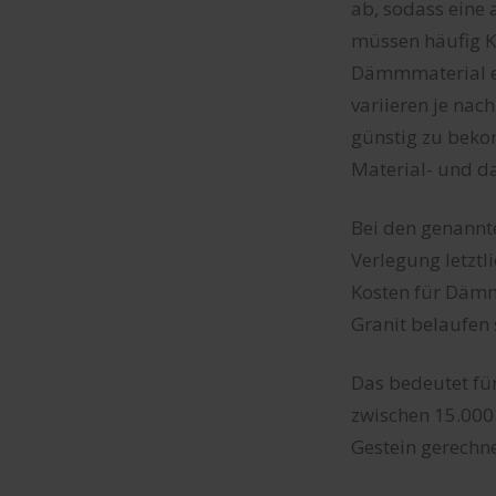
ab, sodass eine 
müssen häufig Ko
Dämmmaterial ei
variieren je nac
günstig zu bekom
Material- und d
Bei den genannte
Verlegung letztl
Kosten für Dämm
Granit belaufen 
Das bedeutet fü
zwischen 15.000 
Gestein gerechn