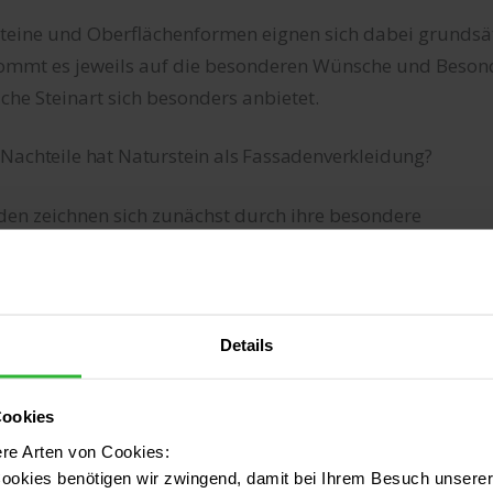
Steine und Oberflächenformen eignen sich dabei grundsät
ommt es jeweils auf die besonderen Wünsche und Beson
lche Steinart sich besonders anbietet.
Nachteile hat Naturstein als Fassadenverkleidung?
den zeichnen sich zunächst durch ihre besondere
ndigkeit und Langlebigkeit aus. Zudem handelt es sich b
onders umweltfreundliches und nachhaltiges Material. D
halb der Fall, da es sich häufig um heimische Gesteinsa
ransportweg anfällt.
Details
teil liegt darin, dass es bei Natursteinen eine außergewö
Cookies
o lässt sich für jeden Designwunsch eine passende Gesteina
ere Arten von Cookies:
ookies benötigen wir zwingend, damit bei Ihrem Besuch unserer 
ner Natursteinfassade kann hingegen angesehen werden, 