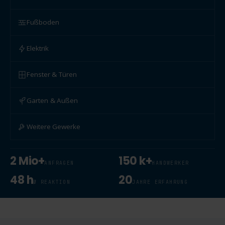
Fußboden
Elektrik
Fenster & Türen
Garten & Außen
Weitere Gewerke
2 Mio+
150 k+
ANFRAGEN
HANDWERKER
48 h
20
Ø REAKTION
JAHRE ERFAHRUNG