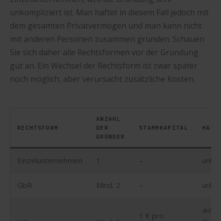
unkompliziert ist. Man haftet in diesem Fall jedoch mit
dem gesamten Privatvermögen und man kann nicht
mit anderen Personen zusammen gründen. Schauen
Sie sich daher alle Rechtsformen vor der Gründung
gut an. Ein Wechsel der Rechtsform ist zwar später
noch möglich, aber verursacht zusätzliche Kosten.
ANZAHL
RECHTSFORM
DER
STAMMKAPITAL
HAFT
GRÜNDER
Einzelunternehmen
1
–
unbe
GbR
Mind. 2
–
unbe
auf d
1 € pro