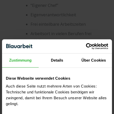
“Eigener Chef”
Eigenverantwortlichkeit
Frei einteilbare Arbeitszeiten
Arbeitsort in vielen Berufen frei
wählbar
Auswirkungen guter Arbeit sind
durch höhere Einnahmen direkt
Zustimmung
Details
Über Cookies
spürbar
Chance auf ein sehr hohes
Diese Webseite verwendet Cookies
Einkommen
Auch diese Seite nutzt mehrere Arten von Cookies:
Technische und funktionale Cookies benötigen wir
zwingend, damit bei Ihrem Besuch unserer Website alles
Nachteile
gelingt.
Die wirtschaftliche Unsicherheit ist
besonders in den Anfangsjahren