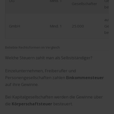
UG
Mind. 1
Gese
Gesellschafter
besch
auf d
GmbH
Mind. 1
25.000
Gese
besch
Beliebte Rechtsformen im Vergleich
Welche Steuern zahlt man als Selbstständiger?
Einzelunternehmen, Freiberufler und
Personengesellschaften zahlen
Einkommensteuer
auf ihre Gewinne.
Bei Kapitalgesellschaften werden die Gewinne über
die
Körperschaftsteuer
besteuert.