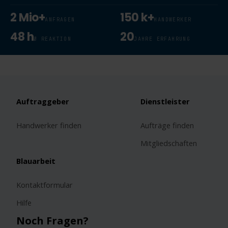
2 Mio+
150 k+
ANFRAGEN
HANDWERKER
48 h
20
Ø REAKTION
JAHRE ERFAHRUNG
Auftraggeber
Dienstleister
Handwerker finden
Aufträge finden
Mitgliedschaften
Blauarbeit
Kontaktformular
Hilfe
Noch Fragen?