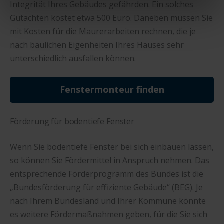
Integrität Ihres Gebäudes gefährden. Ein solches
Sind Sie über 16? Dann willigen Sie mit „Annehmen“ in
Gutachten kostet etwa 500 Euro. Daneben müssen Sie
die Nutzung aller Cookies ein – und schon gehts weiter.
mit Kosten für die Maurerarbeiten rechnen, die je
nach baulichen Eigenheiten Ihres Hauses sehr
unterschiedlich ausfallen können.
Fenstermonteur finden
Förderung für bodentiefe Fenster
Wenn Sie bodentiefe Fenster bei sich einbauen lassen,
so können Sie Fördermittel in Anspruch nehmen. Das
entsprechende Förderprogramm des Bundes ist die
„Bundesförderung für effiziente Gebäude“ (BEG). Je
nach Ihrem Bundesland und Ihrer Kommune könnte
es weitere Fördermaßnahmen geben, für die Sie sich