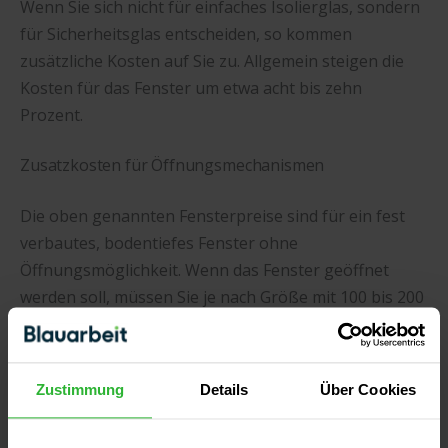
Wenn Sie sich nicht für einfaches Isolierglas, sondern
für Sicherheitsglas entscheiden, so kommen
zusätzliche Kosten auf Sie zu. Allgemein steigen die
Kosten für das Fenster um etwa acht bis zehn
Prozent.
Zusatzkosten für Öffnungsmechanismen
Die oben genannten Fensterpreise sind für ein fest
verbautes, bodentiefes Fenster ohne
Öffnungsmöglichkeit. Wenn das Fenster geöffnet
werden soll, müssen Sie je nach Größe mit 100 bis 200
Euro Mehrkosten bei einem herkömmlichen Dreh-
Kipp-Fenster rechnen. Sollte das Fenster über einen
Schiebemechanismus verfügen, 300 bis 500 Euro,
Zustimmung
Details
Über Cookies
Hebe-Schiebetüren können auch bis zu 1.000 Euro
zusätzlich kosten.