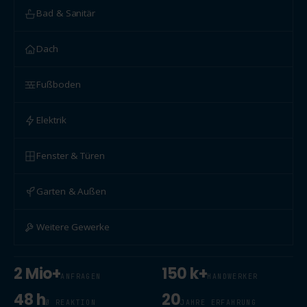
Bad & Sanitär
Dach
Fußboden
Elektrik
Fenster & Türen
Garten & Außen
Weitere Gewerke
2 Mio+
150 k+
ANFRAGEN
HANDWERKER
48 h
20
Ø REAKTION
JAHRE ERFAHRUNG