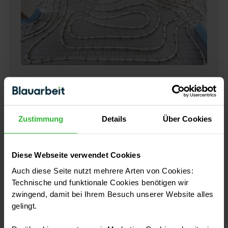
Fußbodenheizung verlegen lassen –
Kosten und Tipps
Zustimmung
Details
Über Cookies
Weiterlesen
Diese Webseite verwendet Cookies
Auch diese Seite nutzt mehrere Arten von Cookies:
Technische und funktionale Cookies benötigen wir
zwingend, damit bei Ihrem Besuch unserer Website alles
Die Installation einer Thermobodenplatte erfordert
gelingt.
Fachkenntnisse und sorgfältige Arbeit, um eine
optimale Energieeffizienz und eine stabile Basis für