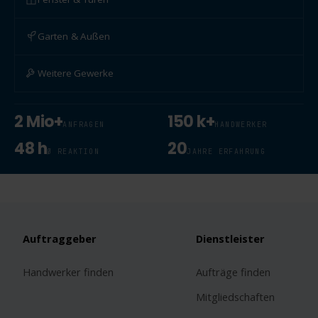
Garten & Außen
Weitere Gewerke
2 Mio+
150 k+
ANFRAGEN
HANDWERKER
48 h
20
Ø REAKTION
JAHRE ERFAHRUNG
Auftraggeber
Dienstleister
Handwerker finden
Aufträge finden
Mitgliedschaften