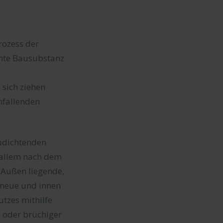
rozess der
amte Bausubstanz
sich ziehen
nfallenden
udichtenden
r allem nach dem
 Außen liegende,
 neue und innen
tzes mithilfe
s oder brüchiger