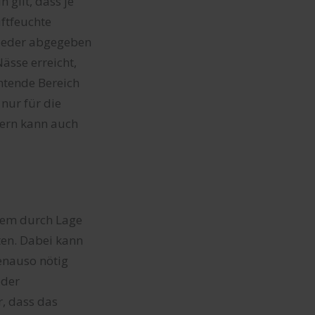
 gilt, dass je
ftfeuchte
ieder abgegeben
ässe erreicht,
htende Bereich
 nur für die
dern kann auch
lem durch Lage
ten. Dabei kann
enauso nötig
oder
, dass das