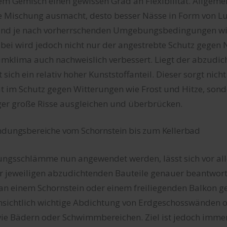
m Gemisch einen gewissen Grad an Flexibilität. Allgemein
 Mischung ausmacht, desto besser Nässe in Form von Lu
d je nach vorherrschenden Umgebungsbedingungen w
ei wird jedoch nicht nur der angestrebte Schutz gegen N
mklima auch nachweislich verbessert. Liegt der abzudic
sich ein relativ hoher Kunststoffanteil. Dieser sorgt nicht
tät im Schutz gegen Witterungen wie Frost und Hitze, son
er große Risse ausgleichen und überbrücken.
endungsbereiche vom Schornstein bis zum Kellerbad
ngsschlämme nun angewendet werden, lässt sich vor al
r jeweiligen abzudichtenden Bauteile genauer beantwor
n einem Schornstein oder einem freiliegenden Balkon g
fensichtlich wichtige Abdichtung von Erdgeschosswänden 
e Bädern oder Schwimmbereichen. Ziel ist jedoch immer