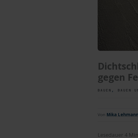
Dichtsch
gegen Fe
,
BAUEN
BAUEN U
Von
Mika Lehman
Lesedauer
4
Min