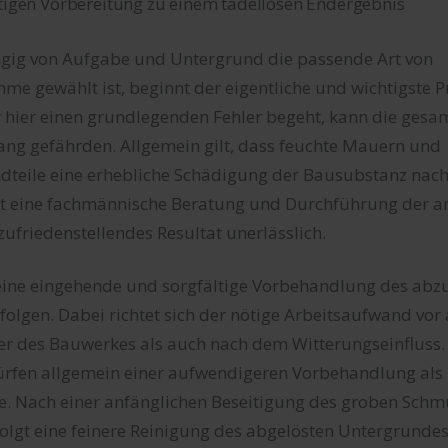
ltigen Vorbereitung zu einem tadellosen Endergebnis
ig von Aufgabe und Untergrund die passende Art von
e gewählt ist, beginnt der eigentliche und wichtigste P
 hier einen grundlegenden Fehler begeht, kann die ges
ang gefährden. Allgemein gilt, dass feuchte Mauern und
teile eine erhebliche Schädigung der Bausubstanz nach 
st eine fachmännische Beratung und Durchführung der a
 zufriedenstellendes Resultat unerlässlich.
ine eingehende und sorgfältige Vorbehandlung des abz
olgen. Dabei richtet sich der nötige Arbeitsaufwand vo
er des Bauwerkes als auch nach dem Witterungseinfluss.
rfen allgemein einer aufwendigeren Vorbehandlung als
e. Nach einer anfänglichen Beseitigung des groben Schmu
folgt eine feinere Reinigung des abgelösten Untergrunde