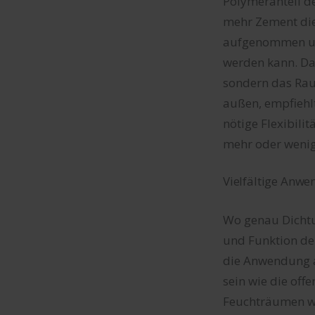
Polymeranteil de
mehr Zement die
aufgenommen un
werden kann. Dab
sondern das Rau
außen, empfiehlt 
nötige Flexibili
mehr oder wenig
Vielfältige Anw
Wo genau Dichtu
und Funktion de
die Anwendung a
sein wie die of
Feuchträumen wi