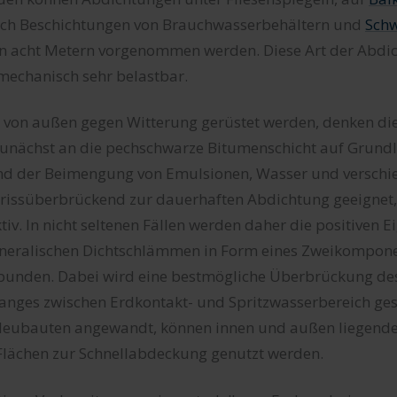
uch Beschichtungen von Brauchwasserbehältern und
Sch
von acht Metern vorgenommen werden. Diese Art der Abdic
mechanisch sehr belastbar.
 von außen gegen Witterung gerüstet werden, denken di
zunächst an die pechschwarze Bitumenschicht auf Grundl
und der Beimengung von Emulsionen, Wasser und versch
rissüberbrückend zur dauerhaften Abdichtung geeignet,
iv. In nicht seltenen Fällen werden daher die positiven 
neralischen Dichtschlämmen in Form eines Zweikompon
bunden. Dabei wird eine bestmögliche Überbrückung de
anges zwischen Erdkontakt- und Spritzwasserbereich ges
h Neubauten angewandt, können innen und außen liegende
Flächen zur Schnellabdeckung genutzt werden.