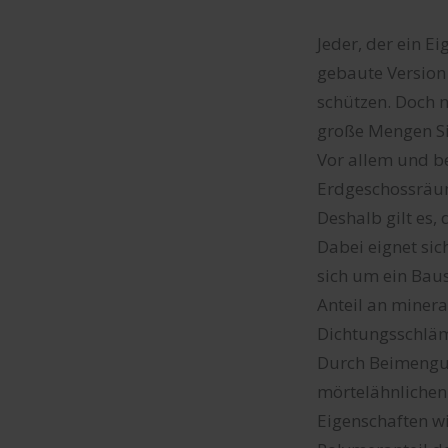
Jeder, der ein E
gebaute Version 
schützen. Doch 
große Mengen Si
Vor allem und be
Erdgeschossräum
Deshalb gilt es
Dabei eignet si
sich um ein Bau
Anteil an mineral
Dichtungsschlämm
Durch Beimengun
mörtelähnliche
Eigenschaften w