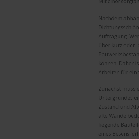
Mit einer sorgfä
Nachdem abhäng
Dichtungsschlämm
Auftragung. Wer
über kurz oder l
Bauwerksbestand
können. Daher i
Arbeiten für ein
Zunächst muss e
Untergrundes erf
Zustand und Alt
alte Wände bedü
liegende Bauteil
eines Besens, er