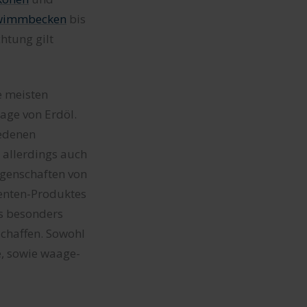
wimmbecken
bis
htung gilt
e meisten
age von Erdöl.
iedenen
 allerdings auch
Eigenschaften von
enten-Produktes
s besonders
chaffen. Sowohl
, sowie waage-