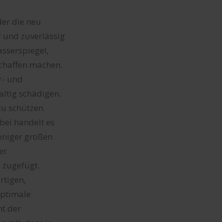
der die neu
r und zuverlässig
sserspiegel,
chaffen machen.
r- und
ltig schädigen.
zu schützen.
bei handelt es
eniger großen
er
 zugefügt.
rtigen,
optimale
ht der