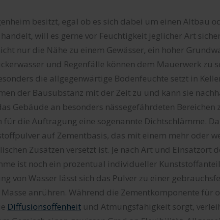
igenheim besitzt, egal ob es sich dabei um einen Altbau o
handelt, will es gerne vor Feuchtigkeit jeglicher Art siche
nicht nur die Nähe zu einem Gewässer, ein hoher Grundwa
ckerwasser und Regenfälle können dem Mauerwerk zu s
sonders die allgegenwärtige Bodenfeuchte setzt in Kelle
en der Bausubstanz mit der Zeit zu und kann sie nachha
, das Gebäude an besonders nässegefährdeten Bereichen 
ch für die Auftragung eine sogenannte Dichtschlämme. Da
stoffpulver auf Zementbasis, das mit einem mehr oder w
ischen Zusätzen versetzt ist. Je nach Art und Einsatzort d
e ist noch ein prozentual individueller Kunststoffanteil
g von Wasser lässt sich das Pulver zu einer gebrauchsfe
n Masse anrühren. Während die Zementkomponente für 
ie
Diffusionsoffenheit
und Atmungsfähigkeit sorgt, verlei