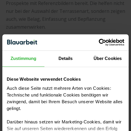
Prospekte mit Referenzbildern bereit. Die helfen nicht
nur bei der Auswahl der Terrassenart, sondern zeigen
auch, wie Belag, Einfassung und Bepflanzung
zusammenwirken.
Handwerker in deiner Nähe finden
Zustimmung
Details
Über Cookies
Häufige Fragen zu Terrassenarten
Welche Terrassenform ist am günstigsten?
Diese Webseite verwendet Cookies
Auch diese Seite nutzt mehrere Arten von Cookies:
Das Rechteck. Es kommt ohne Rundschnitte aus, die
Technische und funktionale Cookies benötigen wir
Randeinfassung lässt sich gerade setzen und der
zwingend, damit bei Ihrem Besuch unserer Website alles
Verschnitt beschränkt sich auf die Anschlussreihe.
gelingt.
Eine geschwungene Fläche gleicher Größe kostet
Darüber hinaus setzen wir Marketing-Cookies, damit wir
spürbar mehr, obwohl die Materialmenge fast
Sie auf unseren Seiten wiedererkennen und den Erfolg