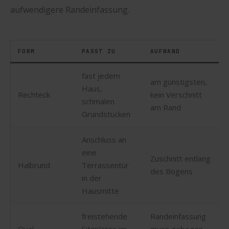
aufwendigere Randeinfassung.
FORM
PASST ZU
AUFWAND
fast jedem
am günstigsten,
Haus,
Rechteck
kein Verschnitt
schmalen
am Rand
Grundstücken
Anschluss an
eine
Zuschnitt entlang
Halbrund
Terrassentür
des Bogens
in der
Hausmitte
freistehende
Randeinfassung
Oval
Sitzplätze im
muss gebogen