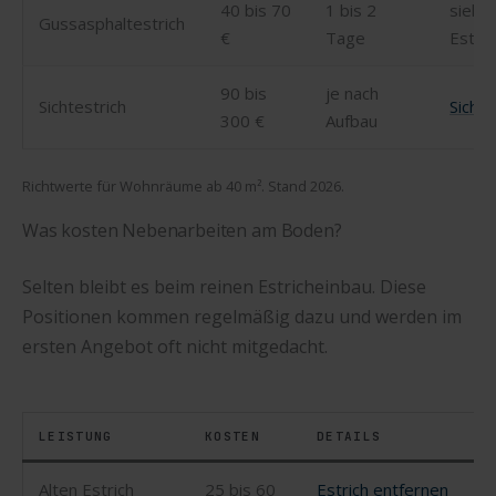
40 bis 70
1 bis 2
siehe
Gussasphaltestrich
€
Tage
Estric
90 bis
je nach
Sichtestrich
Sichte
300 €
Aufbau
Richtwerte für Wohnräume ab 40 m². Stand 2026.
Was kosten Nebenarbeiten am Boden?
Selten bleibt es beim reinen Estricheinbau. Diese
Positionen kommen regelmäßig dazu und werden im
ersten Angebot oft nicht mitgedacht.
LEISTUNG
KOSTEN
DETAILS
Alten Estrich
25 bis 60
Estrich entfernen