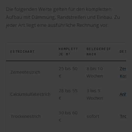
Die folgenden Werte gelten für den kompletten
Aufbau mit Dämmung, Randstreifen und Einbau. Zu
jeder Art liegt eine ausführliche Rechnung vor.
KOMPLETT
BELEGEREIF
ESTRICHART
DETAI
JE M²
NACH
25 bis 50
8 bis 10
Zemen
Zementestrich
€
Wochen
Koste
28 bis 55
3 bis 5
Calciumsulfatestrich
Anhydr
€
Wochen
30 bis 60
Trockenestrich
sofort
Trock
€