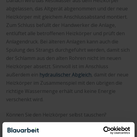
Danach wird das Restwasser aus dem Heizkörper
abgelassen, das Altgerät abgenommen und der neue
Heizkörper mit gleichem Anschlussabstand montiert.
Zum Schluss befüllt der Handwerker die Anlage,
entlüftet alle betroffenen Heizkörper und prüft den
Anlagendruck. Bei älteren Anlagen kann auch die
Spülung des Strangs durchgeführt werden, damit sich
der Schlamm aus den alten Rohren nicht im neuen
Heizkörper absetzt. Sinnvoll ist im Anschluss
außerdem ein
hydraulischer Abgleich
, damit der neue
Heizkörper im Zusammenspiel mit den übrigen die
richtige Wassermenge erhält und keine Energie
verschenkt wird.
Können Sie den Heizkörper selbst tauschen?
Technisch möglich, aber nur für erfahrene