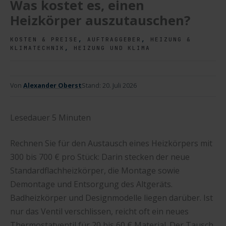
Was kostet es, einen
Heizkörper auszutauschen?
,
,
KOSTEN & PREISE
AUFTRAGGEBER
HEIZUNG &
,
KLIMATECHNIK
HEIZUNG UND KLIMA
Von
Alexander Oberst
Stand:
20. Juli 2026
Lesedauer
5
Minuten
Rechnen Sie für den Austausch eines Heizkörpers mit
300 bis 700 € pro Stück: Darin stecken der neue
Standardflachheizkörper, die Montage sowie
Demontage und Entsorgung des Altgeräts.
Badheizkörper und Designmodelle liegen darüber. Ist
nur das Ventil verschlissen, reicht oft ein neues
Thermostatventil für 20 bis 60 € Material. Der Tausch