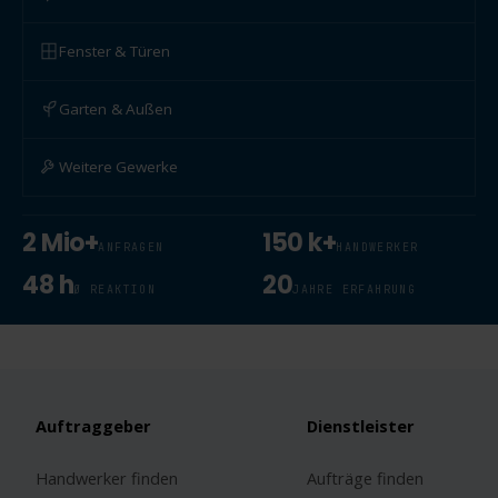
Fenster & Türen
Garten & Außen
Weitere Gewerke
2 Mio+
150 k+
ANFRAGEN
HANDWERKER
48 h
20
Ø REAKTION
JAHRE ERFAHRUNG
Auftraggeber
Dienstleister
Handwerker finden
Aufträge finden