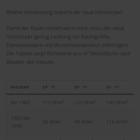
Welche Heizleistung braucht der neue Heizkörper?
Damit der Raum schnell warm wird, muss der neue
Heizkörper genug Leistung für Raumgröße,
Dämmstandard und Wunschtemperatur mitbringen.
Die Tabelle zeigt Richtwerte pro m² Wohnfläche nach
Baujahr des Hauses:
BAUJAHR
18 °C
20 °C
24 °C
bis 1982
112 W/m²
122 W/m²
142 W/m²
1983 bis
90 W/m²
99 W/m²
116 W/m²
1993