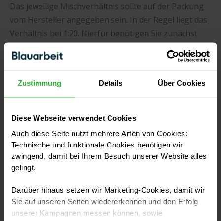
Das jeweilige Mischverhältnis sollte auf der Packung
vom Hersteller angegeben sein. In der Regel liegt das
Verhältnis bei 1:20. Hierfür benötigen Sie zunächst
klares, kaltes Wasser und fügen dann den
Spezialkleister langsam hinzu. Rühren Sie die
Mischung kräftig durch, um Klumpen zu vermeiden.
Zustimmung
Details
Über Cookies
Die Quellzeit kann von den jeweiligen Herstellern
voneinander abweichen. Bevor Sie also mit dem
Bestreichen der ersten Bahn loslegen, rühren Sie
Diese Webseite verwendet Cookies
nach einer kurzen Zeit einfach noch mal den gemixten
Auch diese Seite nutzt mehrere Arten von Cookies:
Brei um.
Technische und funktionale Cookies benötigen wir
zwingend, damit bei Ihrem Besuch unserer Website alles
Bildquelle: Jörg Hüttenhölscher/stock.adobe.com
gelingt.
Darüber hinaus setzen wir Marketing-Cookies, damit wir
Sie auf unseren Seiten wiedererkennen und den Erfolg
unserer Kampagnen messen können, sowie