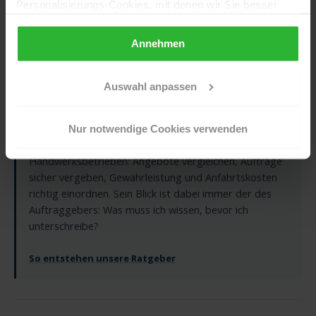
Personalisierungs-Cookies, mit denen wir Sie besser
VERFASST VON
ansprechen können, auch außerhalb unserer Webseiten.
Alexander Oberst
Redakteur für Auftragsvergabe
Annehmen
Sollten Sie Ihre Auswahl später überdenken und die
und Handwerksalltag
aktivierten Cookies löschen wollen, so können Sie dies
jederzeit über Ihren Browser tun. Sie können natürlich
Auswahl anpassen
Alexander Oberst ist seit 2017 Redakteur beim
auch auf den Button "Nur notwendige Cookies
Blauarbeit-Ratgeber und damit eine der dienstältesten
verwenden" und somit nur die Cookies aktivieren, die für
Stimmen der Redaktion. Sein Thema ist die
Nur notwendige Cookies verwenden
das Funktionieren unserer Seite zwingend erforderlich
Zusammenarbeit von Auftraggebern und
sind.
Handwerksbetrieben: Angebote vergleichen, Aufträge
sicher vergeben, Gewährleistung und Anfahrtskosten
Sind Sie über 16? Dann willigen Sie mit „Annehmen“ in
richtig einordnen. Sein Blick ist dabei immer der des
die Nutzung aller Cookies ein – und schon gehts weiter.
Auftraggebers: Was muss ich wissen, bevor ich
unterschreibe?
So entstehen unsere Ratgeber