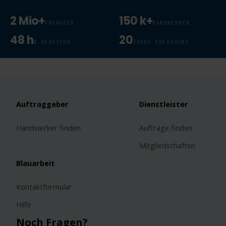
2 Mio+
150 k+
ANFRAGEN
HANDWERKER
48 h
20
Ø REAKTION
JAHRE ERFAHRUNG
Auftraggeber
Dienstleister
Handwerker finden
Aufträge finden
Mitgliedschaften
Blauarbeit
Kontaktformular
Hilfe
Noch Fragen?