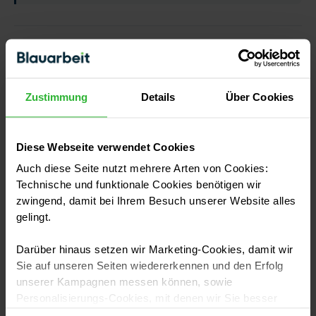
Weiterlesen
Zustimmung
Details
Über Cookies
Diese Webseite verwendet Cookies
Auch diese Seite nutzt mehrere Arten von Cookies:
Technische und funktionale Cookies benötigen wir
zwingend, damit bei Ihrem Besuch unserer Website alles
gelingt.
Darüber hinaus setzen wir Marketing-Cookies, damit wir
Sie auf unseren Seiten wiedererkennen und den Erfolg
unserer Kampagnen messen können, sowie
Dampfsperre und Dampfbremse am
Personalisierungs-Cookies, mit denen wir Sie besser
Dach: Kosten und Anwendung 2026
ansprechen können, auch außerhalb unserer Webseiten.