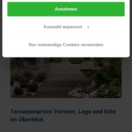
Annehmen
Sollten Sie Ihre Auswahl später überdenken und die
aktivierten Cookies löschen wollen, so können Sie dies
jederzeit über Ihren Browser tun. Sie können natürlich
Auswahl anpassen
auch auf den Button "Nur notwendige Cookies
verwenden" und somit nur die Cookies aktivieren, die für
Nur notwendige Cookies verwenden
das Funktionieren unserer Seite zwingend erforderlich
sind.
Sind Sie über 16? Dann willigen Sie mit „Annehmen“ in
die Nutzung aller Cookies ein – und schon gehts weiter.
Terrassenarten: Formen, Lage und Stile
im Überblick