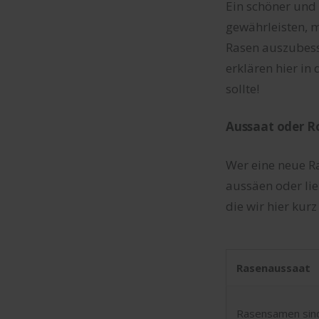
Ein schöner und
gewährleisten, 
Rasen auszubess
erklären hier i
sollte!
Aussaat oder R
Wer eine neue R
aussäen oder li
die wir hier kur
Rasenaussaat
Rasensamen sind 