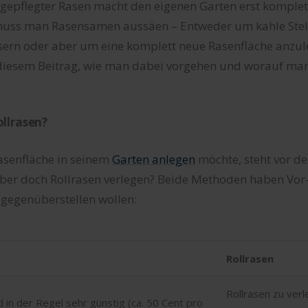
 gepflegter Rasen macht den eigenen Garten erst komplet
muss man Rasensamen aussäen – Entweder um kahle Stel
ern oder aber um eine komplett neue Rasenfläche anzul
n diesem Beitrag, wie man dabei vorgehen und worauf ma
ollrasen?
asenfläche in seinem
Garten anlegen
möchte, steht vor de
eber doch Rollrasen verlegen? Beide Methoden haben Vor-
z gegenüberstellen wollen:
Rollrasen
Rollrasen zu verl
in der Regel sehr günstig (ca. 50 Cent pro