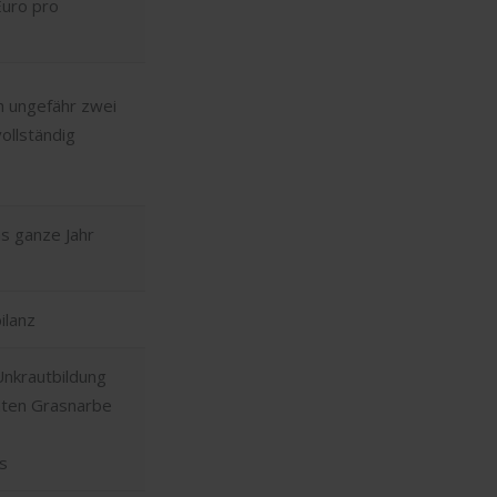
Euro pro
h ungefähr zwei
ollständig
as ganze Jahr
ilanz
Unkrautbildung
hten Grasnarbe
s