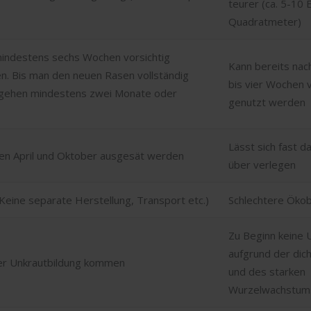
teurer (ca. 5-10 
Quadratmeter)
mindestens sechs Wochen vorsichtig
Kann bereits nac
. Bis man den neuen Rasen vollständig
bis vier Wochen v
rgehen mindestens zwei Monate oder
genutzt werden
Lässt sich fast d
hen April und Oktober ausgesät werden
über verlegen
Keine separate Herstellung, Transport etc.)
Schlechtere Ökob
Zu Beginn keine 
aufgrund der dic
ker Unkrautbildung kommen
und des starken
Wurzelwachstum