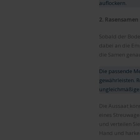
auflockern.
2. Rasensamen
Sobald der Boden
dabei an die Em
die Samen genau
Die passende Me
gewährleisten. R
ungleichmäßigen
Die Aussaat kön
eines Streuwagen
und verteilen S
Hand und harken