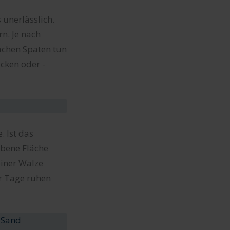
 unerlässlich.
n. Je nach
achen Spaten tun
cken oder -
. Ist das
ebene Fläche
einer Walze
ar Tage ruhen
 Sand