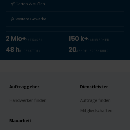
Garten & Außen
Weitere Gewerke
2 Mio+
150 k+
ANFRAGEN
HANDWERKER
48 h
20
Ø REAKTION
JAHRE ERFAHRUNG
Auftraggeber
Dienstleister
Handwerker finden
Aufträge finden
Mitgliedschaften
Blauarbeit