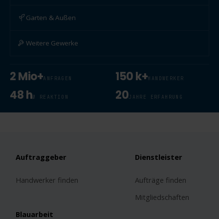
Garten & Außen
Weitere Gewerke
2 Mio+
150 k+
ANFRAGEN
HANDWERKER
48 h
20
Ø REAKTION
JAHRE ERFAHRUNG
Auftraggeber
Dienstleister
Handwerker finden
Aufträge finden
Mitgliedschaften
Blauarbeit