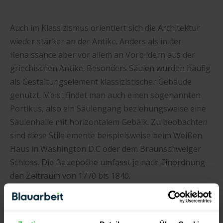
Auch im Klassizismus orientiert sich die Architektur
wieder stärker an der Antike. Anders als in der
Renaissance aber vor allem an Vorbildern aus der
griechischen Antike. Besonders Säulen wurden häufig
als Gestaltungselement klassizistischer Gebäude
genutzt. Meist findet man auch einen sogenannten
Portikus, also ein Säulengang beziehungsweise eine
Säulenhalle mit horizontalem Gebälk. Zu beobachten
sind diese Stilelemente beispielsweise beim Weißen
Haus in Washington D.C oder dem Braunschweiger
Schloss. Die Bauepoche umfasst je nach Einordnung
den Zeitraum von 1770 bis 1840.
Historismus