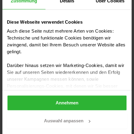
Zustimmung
Details
Über Cookies
Diese Webseite verwendet Cookies
Auch diese Seite nutzt mehrere Arten von Cookies:
Technische und funktionale Cookies benötigen wir
zwingend, damit bei Ihrem Besuch unserer Website alles
gelingt.
Darüber hinaus setzen wir Marketing-Cookies, damit wir
Sie auf unseren Seiten wiedererkennen und den Erfolg
unserer Kampagnen messen können, sowie
Sogenannte Gründerzeithäuser entstammen in der Regel dem
Personalisierungs-Cookies, mit denen wir Sie besser
Historismus
ansprechen können, auch außerhalb unserer Webseiten.
Annehmen
Sollten Sie Ihre Auswahl später überdenken und die
Etwa um 1850 löst der Historismus in vielen Teilen
aktivierten Cookies löschen wollen, so können Sie dies
Europas die Architekturepoche des Klassizismus ab
jederzeit über Ihren Browser tun. Sie können natürlich
Auswahl anpassen
auch auf den Button "Nur notwendige Cookies
und zählt von da an bis zum Beginn des Ersten