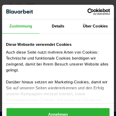
23. Apr. 2020
Zustimmung
Details
Über Cookies
Diese Webseite verwendet Cookies
Auch diese Seite nutzt mehrere Arten von Cookies:
Technische und funktionale Cookies benötigen wir
zwingend, damit bei Ihrem Besuch unserer Website alles
gelingt.
AUFTRAGGEBER
Darüber hinaus setzen wir Marketing-Cookies, damit wir
Markisenarten - für welche Markise soll
Sie auf unseren Seiten wiedererkennen und den Erfolg
ich mich entscheiden?
unserer Kampagnen messen können, sowie
Personalisierungs-Cookies, mit denen wir Sie besser
5. Juni 2019
ansprechen können, auch außerhalb unserer Webseiten.
Annehmen