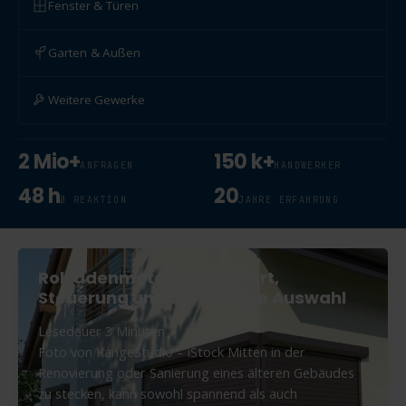
Fenster & Türen
Garten & Außen
Weitere Gewerke
2 Mio+
150 k+
ANFRAGEN
HANDWERKER
48 h
20
Ø REAKTION
JAHRE ERFAHRUNG
Rollladenmotoren: Komfort,
Steuerung und die richtige Auswahl
Lesedauer
3
Minuten
Foto von KangeStudio – iStock Mitten in der
Renovierung oder Sanierung eines älteren Gebäudes
zu stecken, kann sowohl spannend als auch